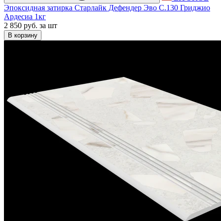
Эпоксидная затирка Старлайк Дефендер Эво С.130 Гриджио
Ардесиа 1кг
2 850 руб.
за шт
В корзину