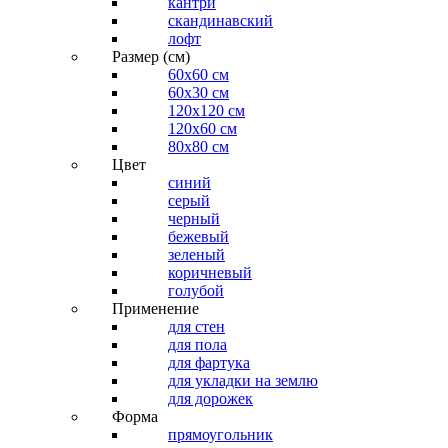
кантри
скандинавский
лофт
Размер (см)
60х60 см
60x30 см
120x120 см
120x60 см
80x80 см
Цвет
синий
серый
черный
бежевый
зеленый
коричневый
голубой
Применение
для стен
для пола
для фартука
для укладки на землю
для дорожек
Форма
прямоугольник