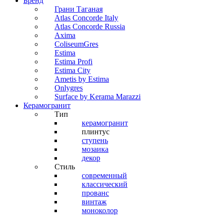
Бренд
Грани Таганая
Atlas Concorde Italy
Atlas Concorde Russia
Axima
ColiseumGres
Estima
Estima Profi
Estima City
Ametis by Estima
Onlygres
Surface by Kerama Marazzi
Керамогранит
Тип
керамогранит
плинтус
ступень
мозаика
декор
Стиль
современный
классический
прованс
винтаж
моноколор