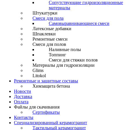
Сопутствующие гидроизоляционные
материалы
Штукатурки
Смеси для пола
Самовыравнивающиеся смеси
Латексные добавки
Шпаклевки
Ремонтные смеси
Смеси для полов
Наливные полы
Топпинг
Смеси для стяжки полов
Материалы для гидроизоляции
Glims
Litokol
Ремонтные и защитные составы
Химзащита бетона
Новости
Доставка
Оплата
Файлы для скачивания
Сертификаты
Контакты
Специализированный керамогранит
Тактильный керамогранит