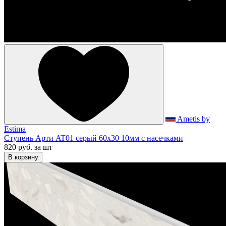
Ametis by
Estima
Ступень Арти AT01 серый 60x30 10мм с насечками
820 руб.
за шт
В корзину