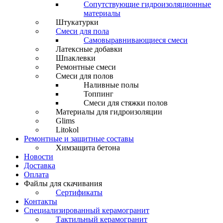
Сопутствующие гидроизоляционные
материалы
Штукатурки
Смеси для пола
Самовыравнивающиеся смеси
Латексные добавки
Шпаклевки
Ремонтные смеси
Смеси для полов
Наливные полы
Топпинг
Смеси для стяжки полов
Материалы для гидроизоляции
Glims
Litokol
Ремонтные и защитные составы
Химзащита бетона
Новости
Доставка
Оплата
Файлы для скачивания
Сертификаты
Контакты
Специализированный керамогранит
Тактильный керамогранит