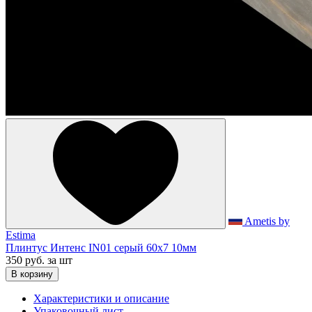
Ametis by
Estima
Плинтус Интенс IN01 серый 60x7 10мм
350 руб.
за шт
В корзину
Характеристики и описание
Упаковочный лист