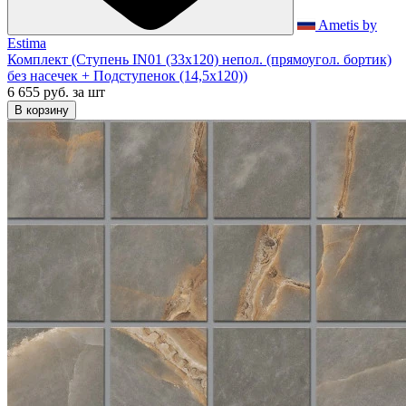
Ametis by
Estima
Комплект (Ступень IN01 (33x120) непол. (прямоугол. бортик)
без насечек + Подступенок (14,5x120))
6 655 руб.
за шт
В корзину