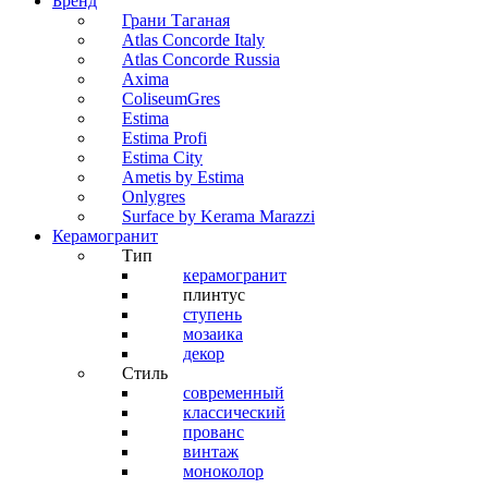
Бренд
Грани Таганая
Atlas Concorde Italy
Atlas Concorde Russia
Axima
ColiseumGres
Estima
Estima Profi
Estima City
Ametis by Estima
Onlygres
Surface by Kerama Marazzi
Керамогранит
Тип
керамогранит
плинтус
ступень
мозаика
декор
Стиль
современный
классический
прованс
винтаж
моноколор