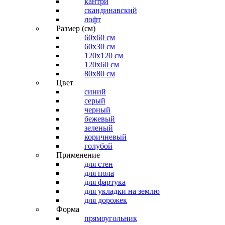
кантри
скандинавский
лофт
Размер (см)
60х60 см
60x30 см
120x120 см
120x60 см
80x80 см
Цвет
синий
серый
черный
бежевый
зеленый
коричневый
голубой
Применение
для стен
для пола
для фартука
для укладки на землю
для дорожек
Форма
прямоугольник