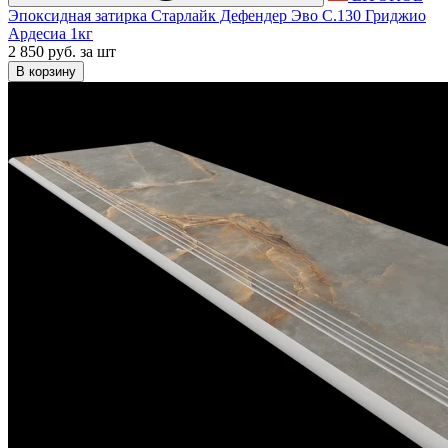
Эпоксидная затирка Старлайк Дефендер Эво С.130 Гриджио
Ардесиа 1кг
2 850 руб.
за шт
В корзину