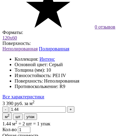
0 отзывов
Форматы:
120x60
Поверхность:
Неполированная
Полированная
Коллекция:
Интенс
Основной цвет:
Серый
Толщина (мм):
10
Износостойкость:
PEI IV
Поверхность:
Неполированная
Противоскольжение:
R9
Все характеристики
2
3 390 руб.
за м
2
м
шт
упак
2
1.44 м
=
2 шт
=
1 упак
Кол-во
Общая стоимость