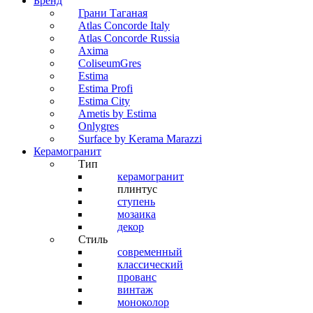
Бренд
Грани Таганая
Atlas Concorde Italy
Atlas Concorde Russia
Axima
ColiseumGres
Estima
Estima Profi
Estima City
Ametis by Estima
Onlygres
Surface by Kerama Marazzi
Керамогранит
Тип
керамогранит
плинтус
ступень
мозаика
декор
Стиль
современный
классический
прованс
винтаж
моноколор