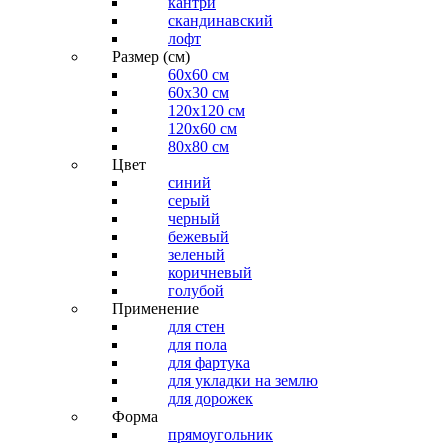
кантри
скандинавский
лофт
Размер (см)
60х60 см
60x30 см
120x120 см
120x60 см
80x80 см
Цвет
синий
серый
черный
бежевый
зеленый
коричневый
голубой
Применение
для стен
для пола
для фартука
для укладки на землю
для дорожек
Форма
прямоугольник