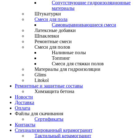
Сопутствующие гидроизоляционные
материалы
Штукатурки
Смеси для пола
Самовыравнивающиеся смеси
Латексные добавки
Шпаклевки
Ремонтные смеси
Смеси для полов
Наливные полы
Топпинг
Смеси для стяжки полов
Материалы для гидроизоляции
Glims
Litokol
Ремонтные и защитные составы
Химзащита бетона
Новости
Доставка
Оплата
Файлы для скачивания
Сертификаты
Контакты
Специализированный керамогранит
Тактильный керамогранит