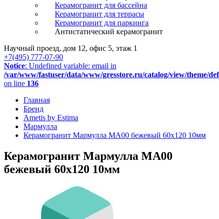
Керамогранит для бассейна
Керамогранит для террасы
Керамогранит для паркинга
Антистатический керамогранит
Научный проезд, дом 12, офис 5, этаж 1
+7(495) 777-07-90
Notice
: Undefined variable: email in
/var/www/fastuser/data/www/gresstore.ru/catalog/view/theme/de
on line
136
Главная
Бренд
Ametis by Estima
Мармулла
Керамогранит Мармулла MA00 бежевый 60x120 10мм
Керамогранит Мармулла MA00
бежевый 60x120 10мм