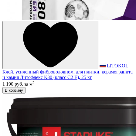
LITOKOL
Клей, усиленный фиброволокном, для плитки, керамогранита
и камня Литофлекс К80 (класс С2 E), 25 кг
2
1 190 руб.
за м
В корзину