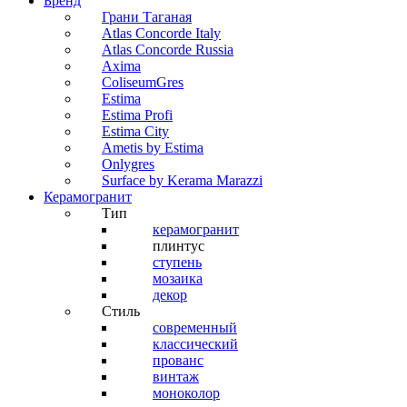
Бренд
Грани Таганая
Atlas Concorde Italy
Atlas Concorde Russia
Axima
ColiseumGres
Estima
Estima Profi
Estima City
Ametis by Estima
Onlygres
Surface by Kerama Marazzi
Керамогранит
Тип
керамогранит
плинтус
ступень
мозаика
декор
Стиль
современный
классический
прованс
винтаж
моноколор