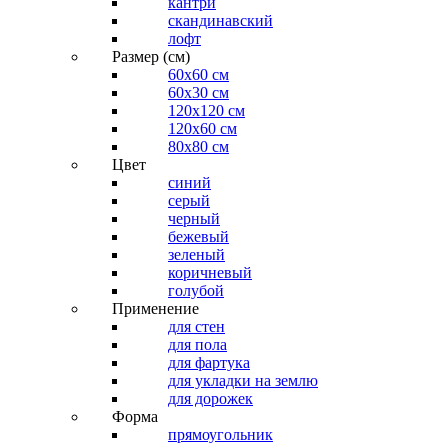
кантри
скандинавский
лофт
Размер (см)
60х60 см
60x30 см
120x120 см
120x60 см
80x80 см
Цвет
синий
серый
черный
бежевый
зеленый
коричневый
голубой
Применение
для стен
для пола
для фартука
для укладки на землю
для дорожек
Форма
прямоугольник