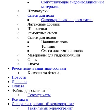
Сопутствующие гидроизоляционные
материалы
Штукатурки
Смеси для пола
Самовыравнивающиеся смеси
Латексные добавки
Шпаклевки
Ремонтные смеси
Смеси для полов
Наливные полы
Топпинг
Смеси для стяжки полов
Материалы для гидроизоляции
Glims
Litokol
Ремонтные и защитные составы
Химзащита бетона
Новости
Доставка
Оплата
Файлы для скачивания
Сертификаты
Контакты
Специализированный керамогранит
Тактильный керамогранит