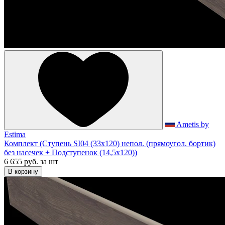
Ametis by
Estima
Комплект (Ступень SI04 (33x120) непол. (прямоугол. бортик)
без насечек + Подступенок (14,5x120))
6 655 руб.
за шт
В корзину