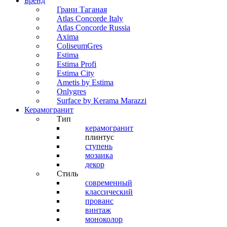
Бренд
Грани Таганая
Atlas Concorde Italy
Atlas Concorde Russia
Axima
ColiseumGres
Estima
Estima Profi
Estima City
Ametis by Estima
Onlygres
Surface by Kerama Marazzi
Керамогранит
Тип
керамогранит
плинтус
ступень
мозаика
декор
Стиль
современный
классический
прованс
винтаж
моноколор