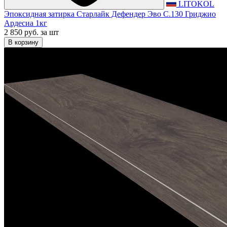
LITOKOL
Эпоксидная затирка Старлайк Дефендер Эво С.130 Гриджио
Ардесиа 1кг
2 850 руб.
за шт
В корзину