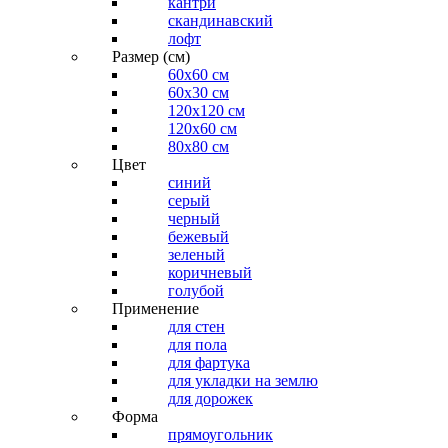
кантри
скандинавский
лофт
Размер (см)
60х60 см
60x30 см
120x120 см
120x60 см
80x80 см
Цвет
синий
серый
черный
бежевый
зеленый
коричневый
голубой
Применение
для стен
для пола
для фартука
для укладки на землю
для дорожек
Форма
прямоугольник