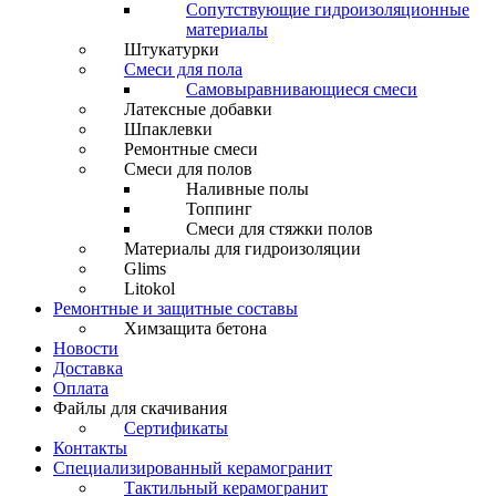
Сопутствующие гидроизоляционные
материалы
Штукатурки
Смеси для пола
Самовыравнивающиеся смеси
Латексные добавки
Шпаклевки
Ремонтные смеси
Смеси для полов
Наливные полы
Топпинг
Смеси для стяжки полов
Материалы для гидроизоляции
Glims
Litokol
Ремонтные и защитные составы
Химзащита бетона
Новости
Доставка
Оплата
Файлы для скачивания
Сертификаты
Контакты
Специализированный керамогранит
Тактильный керамогранит