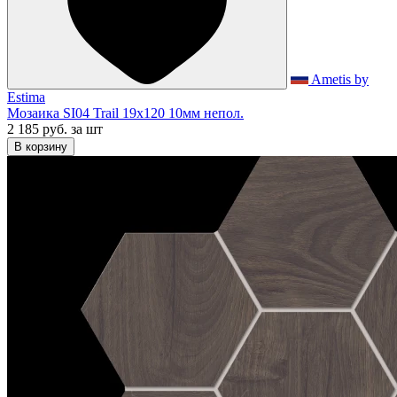
Ametis by
Estima
Мозаика SI04 Trail 19x120 10мм непол.
2 185 руб.
за шт
В корзину