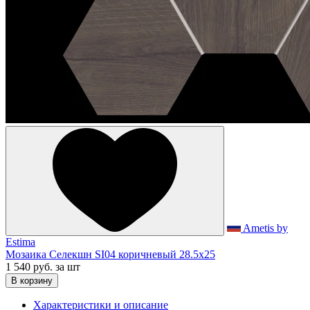
Ametis by
Estima
Мозаика Селекшн SI04 коричневый 28.5x25
1 540 руб.
за шт
В корзину
Характеристики и описание