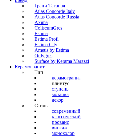
Бренд
Грани Таганая
Atlas Concorde Italy
Atlas Concorde Russia
Axima
ColiseumGres
Estima
Estima Profi
Estima City
Ametis by Estima
Onlygres
Surface by Kerama Marazzi
Керамогранит
Тип
керамогранит
плинтус
ступень
мозаика
декор
Стиль
современный
классический
прованс
винтаж
моноколор