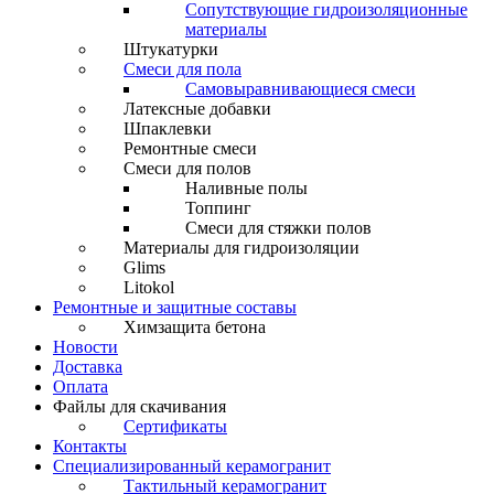
Сопутствующие гидроизоляционные
материалы
Штукатурки
Смеси для пола
Самовыравнивающиеся смеси
Латексные добавки
Шпаклевки
Ремонтные смеси
Смеси для полов
Наливные полы
Топпинг
Смеси для стяжки полов
Материалы для гидроизоляции
Glims
Litokol
Ремонтные и защитные составы
Химзащита бетона
Новости
Доставка
Оплата
Файлы для скачивания
Сертификаты
Контакты
Специализированный керамогранит
Тактильный керамогранит