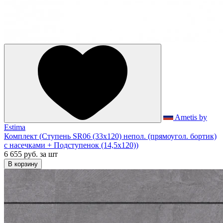
Ametis by
Estima
Комплект (Ступень SR06 (33x120) непол. (прямоугол. бортик)
с насечками + Подступенок (14,5x120))
6 655 руб.
за шт
В корзину