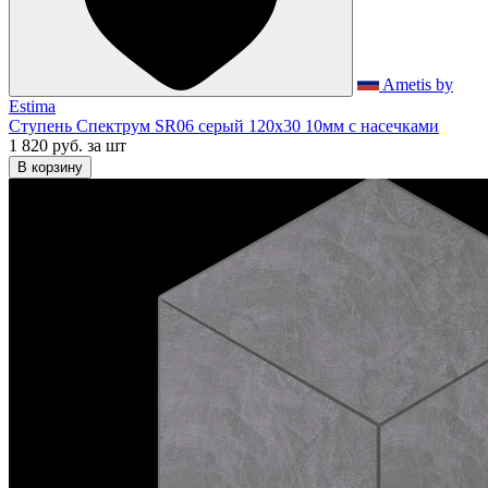
Ametis by
Estima
Ступень Спектрум SR06 серый 120x30 10мм с насечками
1 820 руб.
за шт
В корзину