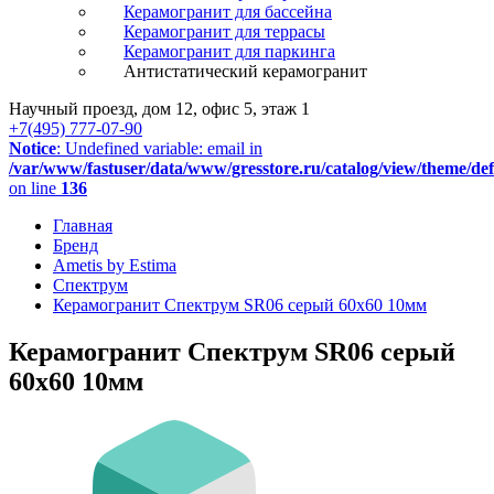
Керамогранит для бассейна
Керамогранит для террасы
Керамогранит для паркинга
Антистатический керамогранит
Научный проезд, дом 12, офис 5, этаж 1
+7(495) 777-07-90
Notice
: Undefined variable: email in
/var/www/fastuser/data/www/gresstore.ru/catalog/view/theme/de
on line
136
Главная
Бренд
Ametis by Estima
Спектрум
Керамогранит Спектрум SR06 серый 60x60 10мм
Керамогранит Спектрум SR06 серый
60x60 10мм