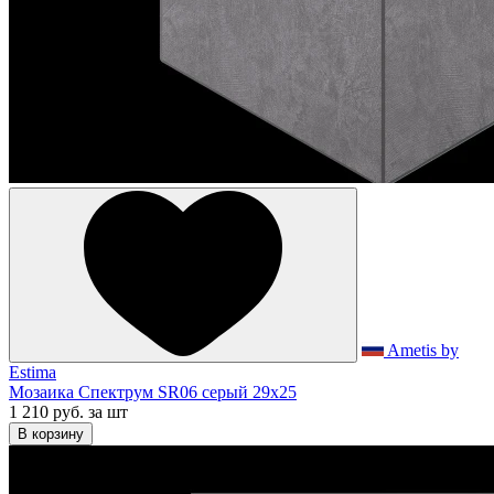
Ametis by
Estima
Мозаика Спектрум SR06 серый 29x25
1 210 руб.
за шт
В корзину