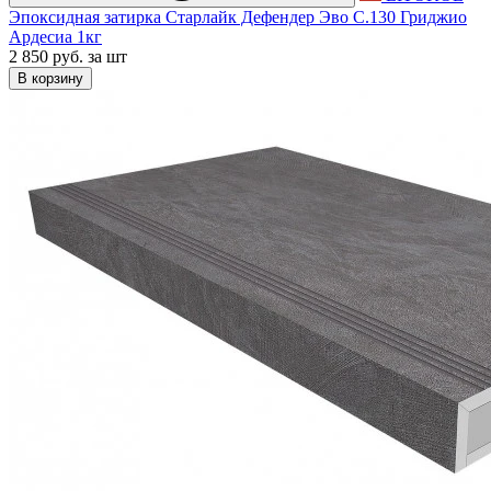
Эпоксидная затирка Старлайк Дефендер Эво С.130 Гриджио
Ардесиа 1кг
2 850 руб.
за шт
В корзину