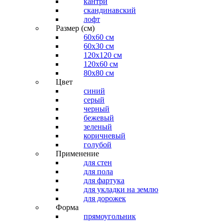
кантри
скандинавский
лофт
Размер (см)
60х60 см
60x30 см
120x120 см
120x60 см
80x80 см
Цвет
синий
серый
черный
бежевый
зеленый
коричневый
голубой
Применение
для стен
для пола
для фартука
для укладки на землю
для дорожек
Форма
прямоугольник