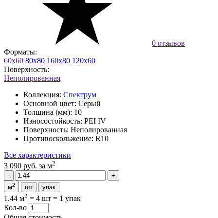
0 отзывов
Форматы:
60x60
80x80
160x80
120x60
Поверхность:
Неполированная
Коллекция:
Спектрум
Основной цвет:
Серый
Толщина (мм):
10
Износостойкость:
PEI IV
Поверхность:
Неполированная
Противоскольжение:
R10
Все характеристики
2
3 090 руб.
за м
2
м
шт
упак
2
1.44 м
=
4 шт
=
1 упак
Кол-во
Общая стоимость