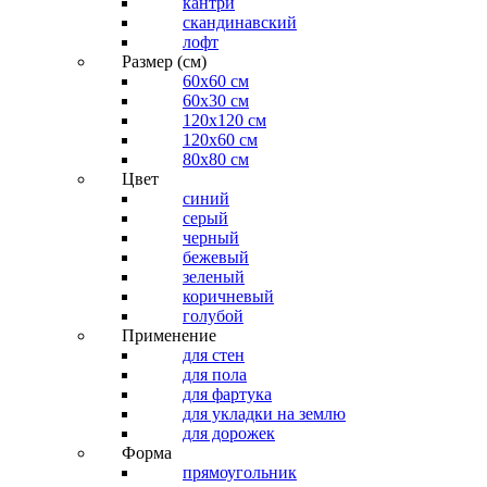
кантри
скандинавский
лофт
Размер (см)
60х60 см
60x30 см
120x120 см
120x60 см
80x80 см
Цвет
синий
серый
черный
бежевый
зеленый
коричневый
голубой
Применение
для стен
для пола
для фартука
для укладки на землю
для дорожек
Форма
прямоугольник