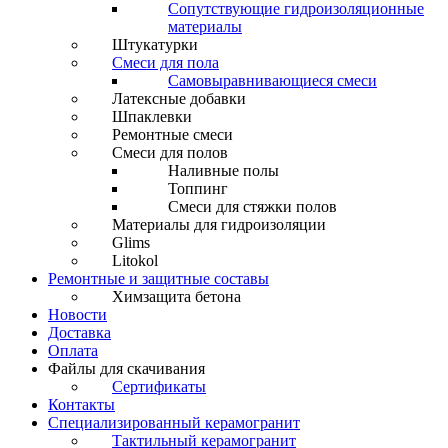
Сопутствующие гидроизоляционные
материалы
Штукатурки
Смеси для пола
Самовыравнивающиеся смеси
Латексные добавки
Шпаклевки
Ремонтные смеси
Смеси для полов
Наливные полы
Топпинг
Смеси для стяжки полов
Материалы для гидроизоляции
Glims
Litokol
Ремонтные и защитные составы
Химзащита бетона
Новости
Доставка
Оплата
Файлы для скачивания
Сертификаты
Контакты
Специализированный керамогранит
Тактильный керамогранит