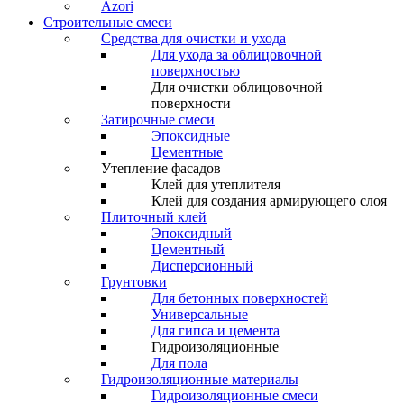
Azori
Строительные смеси
Средства для очистки и ухода
Для ухода за облицовочной
поверхностью
Для очистки облицовочной
поверхности
Затирочные смеси
Эпоксидные
Цементные
Утепление фасадов
Клей для утеплителя
Клей для создания армирующего слоя
Плиточный клей
Эпоксидный
Цементный
Дисперсионный
Грунтовки
Для бетонных поверхностей
Универсальные
Для гипса и цемента
Гидроизоляционные
Для пола
Гидроизоляционные материалы
Гидроизоляционные смеси