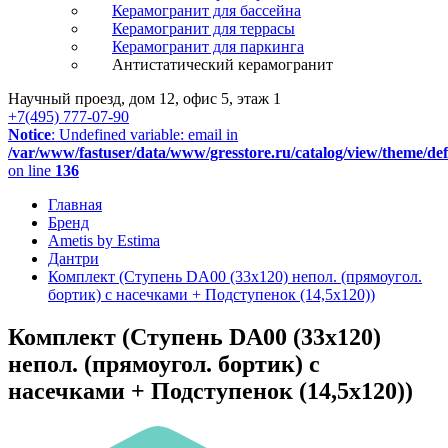
Керамогранит для бассейна
Керамогранит для террасы
Керамогранит для паркинга
Антистатический керамогранит
Научный проезд, дом 12, офис 5, этаж 1
+7(495) 777-07-90
Notice
: Undefined variable: email in
/var/www/fastuser/data/www/gresstore.ru/catalog/view/theme/de
on line
136
Главная
Бренд
Ametis by Estima
Дантри
Комплект (Ступень DA00 (33x120) непол. (прямоугол.
бортик) с насечками + Подступенок (14,5x120))
Комплект (Ступень DA00 (33x120)
непол. (прямоугол. бортик) с
насечками + Подступенок (14,5x120))