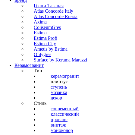
Бренд
Грани Таганая
Atlas Concorde Italy
Atlas Concorde Russia
Axima
ColiseumGres
Estima
Estima Profi
Estima City
Ametis by Estima
Onlygres
Surface by Kerama Marazzi
Керамогранит
Тип
керамогранит
плинтус
ступень
мозаика
декор
Стиль
современный
классический
прованс
винтаж
моноколор