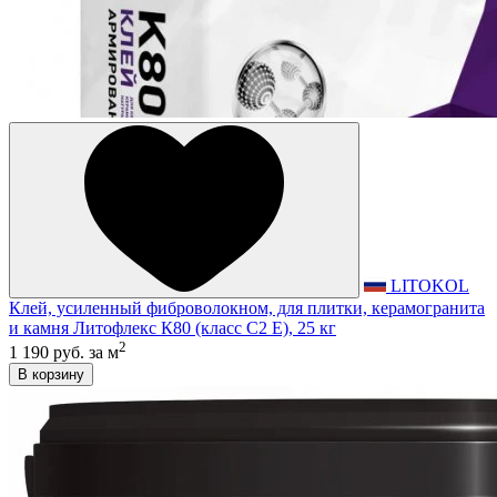
LITOKOL
Клей, усиленный фиброволокном, для плитки, керамогранита
и камня Литофлекс К80 (класс С2 E), 25 кг
2
1 190 руб.
за м
В корзину