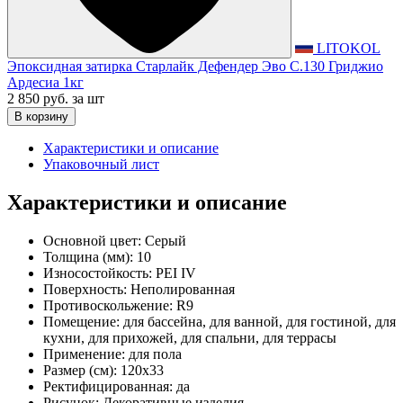
LITOKOL
Эпоксидная затирка Старлайк Дефендер Эво С.130 Гриджио
Ардесиа 1кг
2 850 руб.
за шт
В корзину
Характеристики и описание
Упаковочный лист
Характеристики и описание
Основной цвет:
Серый
Толщина (мм):
10
Износостойкость:
PEI IV
Поверхность:
Неполированная
Противоскольжение:
R9
Помещение:
для бассейна, для ванной, для гостиной, для
кухни, для прихожей, для спальни, для террасы
Применение:
для пола
Размер (см):
120x33
Ректифицированная:
да
Рисунок:
Декоративные изделия