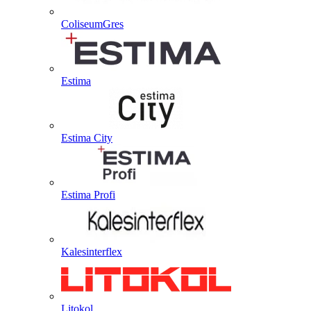
ColiseumGres
Estima
Estima City
Estima Profi
Kalesinterflex
Litokol