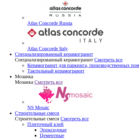
Atlas Concorde Russia
Atlas Concorde Italy
Специализированный керамогранит
Специализированный керамогранит
Смотреть все
Керамогранит для паркинга, производственных по
Тактильный керамогранит
Мозаика
Мозаика
Смотреть все
NS Mosaic
Строительные смеси
Строительные смеси
Смотреть все
Плиточный клей
Эпоксидные
Цементные