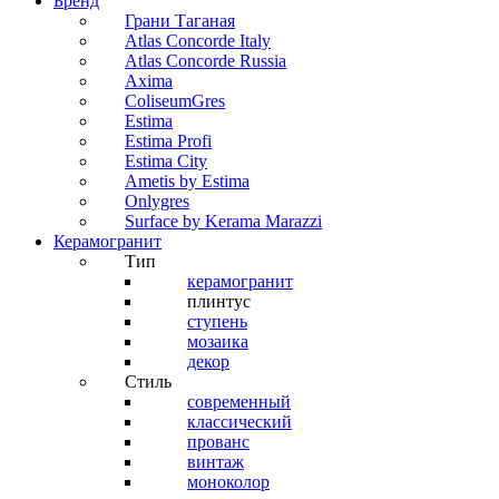
Бренд
Грани Таганая
Atlas Concorde Italy
Atlas Concorde Russia
Axima
ColiseumGres
Estima
Estima Profi
Estima City
Ametis by Estima
Onlygres
Surface by Kerama Marazzi
Керамогранит
Тип
керамогранит
плинтус
ступень
мозаика
декор
Стиль
современный
классический
прованс
винтаж
моноколор