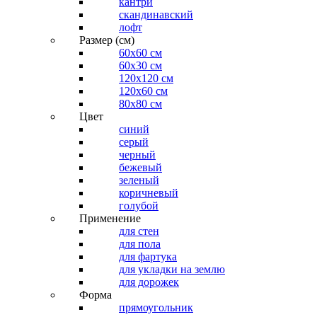
кантри
скандинавский
лофт
Размер (см)
60х60 см
60x30 см
120x120 см
120x60 см
80x80 см
Цвет
синий
серый
черный
бежевый
зеленый
коричневый
голубой
Применение
для стен
для пола
для фартука
для укладки на землю
для дорожек
Форма
прямоугольник