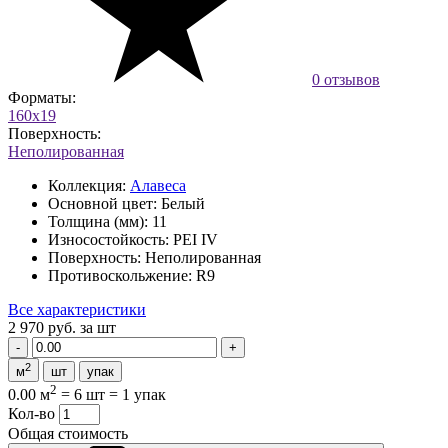
0 отзывов
Форматы:
160x19
Поверхность:
Неполированная
Коллекция:
Алавеса
Основной цвет:
Белый
Толщина (мм):
11
Износостойкость:
PEI IV
Поверхность:
Неполированная
Противоскольжение:
R9
Все характеристики
2 970 руб.
за шт
2
м
шт
упак
2
0.00 м
=
6 шт
=
1 упак
Кол-во
Общая стоимость