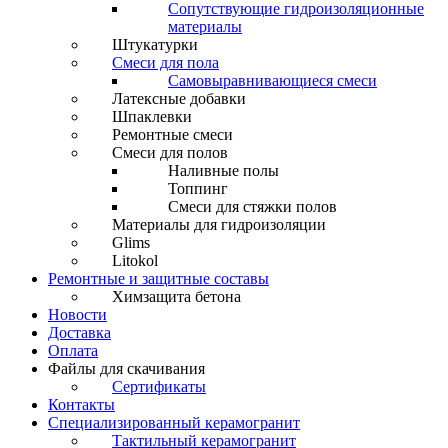
Сопутствующие гидроизоляционные
материалы
Штукатурки
Смеси для пола
Самовыравнивающиеся смеси
Латексные добавки
Шпаклевки
Ремонтные смеси
Смеси для полов
Наливные полы
Топпинг
Смеси для стяжки полов
Материалы для гидроизоляции
Glims
Litokol
Ремонтные и защитные составы
Химзащита бетона
Новости
Доставка
Оплата
Файлы для скачивания
Сертификаты
Контакты
Специализированный керамогранит
Тактильный керамогранит