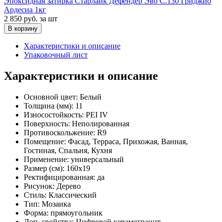
Эпоксидная затирка Старлайк Дефендер Эво С.130 Гриджио
Ардесиа 1кг
2 850 руб.
за шт
В корзину
Характеристики и описание
Упаковочный лист
Характеристики и описание
Основной цвет:
Белый
Толщина (мм):
11
Износостойкость:
PEI IV
Поверхность:
Неполированная
Противоскольжение:
R9
Помещение:
Фасад, Терраса, Прихожая, Ванная,
Гостиная, Спальня, Кухня
Применение:
универсальный
Размер (см):
160x19
Ректифицированная:
да
Рисунок:
Дерево
Стиль:
Классический
Тип:
Мозаика
Форма:
прямоугольник
Доп. свойства:
Цифровой керамогранит