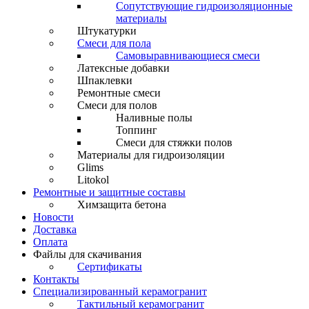
Сопутствующие гидроизоляционные
материалы
Штукатурки
Смеси для пола
Самовыравнивающиеся смеси
Латексные добавки
Шпаклевки
Ремонтные смеси
Смеси для полов
Наливные полы
Топпинг
Смеси для стяжки полов
Материалы для гидроизоляции
Glims
Litokol
Ремонтные и защитные составы
Химзащита бетона
Новости
Доставка
Оплата
Файлы для скачивания
Сертификаты
Контакты
Специализированный керамогранит
Тактильный керамогранит