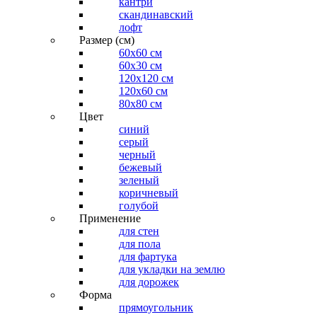
кантри
скандинавский
лофт
Размер (см)
60х60 см
60x30 см
120x120 см
120x60 см
80x80 см
Цвет
синий
серый
черный
бежевый
зеленый
коричневый
голубой
Применение
для стен
для пола
для фартука
для укладки на землю
для дорожек
Форма
прямоугольник