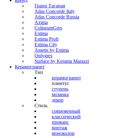
Бренд
Грани Таганая
Atlas Concorde Italy
Atlas Concorde Russia
Axima
ColiseumGres
Estima
Estima Profi
Estima City
Ametis by Estima
Onlygres
Surface by Kerama Marazzi
Керамогранит
Тип
керамогранит
плинтус
ступень
мозаика
декор
Стиль
современный
классический
прованс
винтаж
моноколор