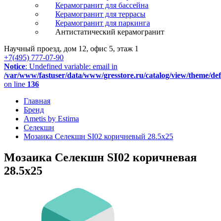
Керамогранит для бассейна
Керамогранит для террасы
Керамогранит для паркинга
Антистатический керамогранит
Научный проезд, дом 12, офис 5, этаж 1
+7(495) 777-07-90
Notice
: Undefined variable: email in
/var/www/fastuser/data/www/gresstore.ru/catalog/view/theme/de
on line
136
Главная
Бренд
Ametis by Estima
Селекшн
Мозаика Селекшн SI02 коричневый 28.5x25
Мозаика Селекшн SI02 коричневая
28.5x25