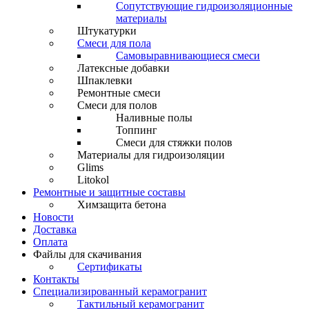
Сопутствующие гидроизоляционные
материалы
Штукатурки
Смеси для пола
Самовыравнивающиеся смеси
Латексные добавки
Шпаклевки
Ремонтные смеси
Смеси для полов
Наливные полы
Топпинг
Смеси для стяжки полов
Материалы для гидроизоляции
Glims
Litokol
Ремонтные и защитные составы
Химзащита бетона
Новости
Доставка
Оплата
Файлы для скачивания
Сертификаты
Контакты
Специализированный керамогранит
Тактильный керамогранит