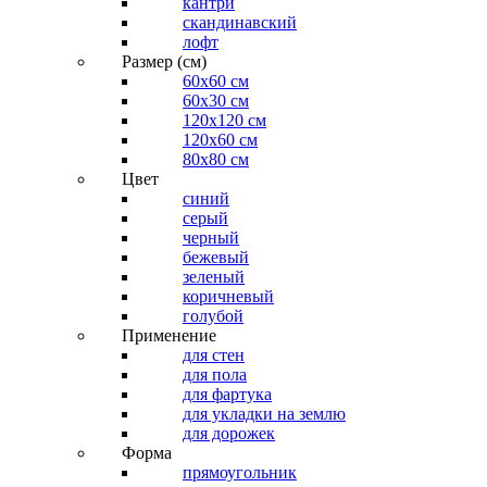
кантри
скандинавский
лофт
Размер (см)
60х60 см
60x30 см
120x120 см
120x60 см
80x80 см
Цвет
синий
серый
черный
бежевый
зеленый
коричневый
голубой
Применение
для стен
для пола
для фартука
для укладки на землю
для дорожек
Форма
прямоугольник