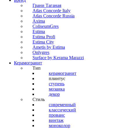
Бренд
Грани Таганая
Atlas Concorde Italy
Atlas Concorde Russia
Axima
ColiseumGres
Estima
Estima Profi
Estima City
Ametis by Estima
Onlygres
Surface by Kerama Marazzi
Керамогранит
Тип
керамогранит
плинтус
ступень
мозаика
декор
Стиль
современный
классический
прованс
винтаж
моноколор