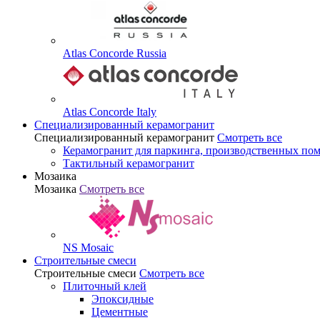
Atlas Concorde Russia
Atlas Concorde Italy
Специализированный керамогранит
Специализированный керамогранит
Смотреть все
Керамогранит для паркинга, производственных по
Тактильный керамогранит
Мозаика
Мозаика
Смотреть все
NS Mosaic
Строительные смеси
Строительные смеси
Смотреть все
Плиточный клей
Эпоксидные
Цементные