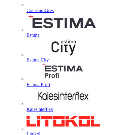
ColiseumGres
Estima
Estima City
Estima Profi
Kalesinterflex
Litokol