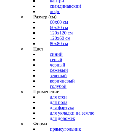
кантри
скандинавский
лофт
Размер (см)
60х60 см
60x30 см
120x120 см
120x60 см
80x80 см
Цвет
синий
серый
черный
бежевый
зеленый
коричневый
голубой
Применение
для стен
для пола
для фартука
для укладки на землю
для дорожек
Форма
прямоугольник