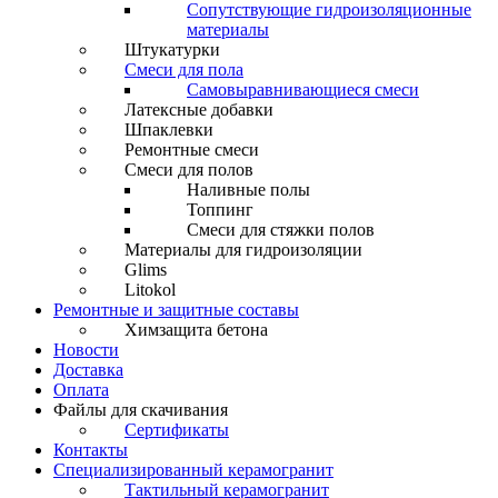
Сопутствующие гидроизоляционные
материалы
Штукатурки
Смеси для пола
Самовыравнивающиеся смеси
Латексные добавки
Шпаклевки
Ремонтные смеси
Смеси для полов
Наливные полы
Топпинг
Смеси для стяжки полов
Материалы для гидроизоляции
Glims
Litokol
Ремонтные и защитные составы
Химзащита бетона
Новости
Доставка
Оплата
Файлы для скачивания
Сертификаты
Контакты
Специализированный керамогранит
Тактильный керамогранит