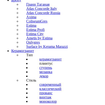
Бренд
Грани Таганая
Atlas Concorde Italy
Atlas Concorde Russia
Axima
ColiseumGres
Estima
Estima Profi
Estima City
Ametis by Estima
Onlygres
Surface by Kerama Marazzi
Керамогранит
Тип
керамогранит
плинтус
ступень
мозаика
декор
Стиль
современный
классический
прованс
винтаж
моноколор