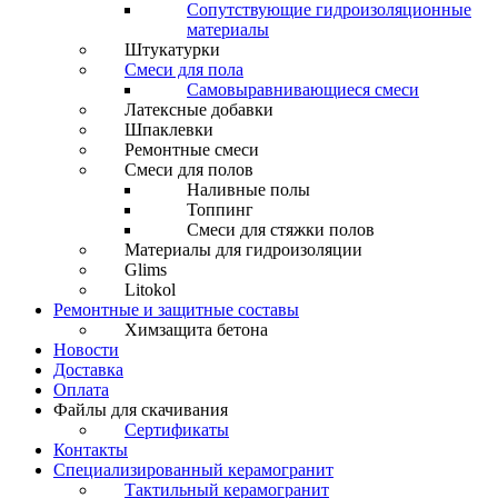
Сопутствующие гидроизоляционные
материалы
Штукатурки
Смеси для пола
Самовыравнивающиеся смеси
Латексные добавки
Шпаклевки
Ремонтные смеси
Смеси для полов
Наливные полы
Топпинг
Смеси для стяжки полов
Материалы для гидроизоляции
Glims
Litokol
Ремонтные и защитные составы
Химзащита бетона
Новости
Доставка
Оплата
Файлы для скачивания
Сертификаты
Контакты
Специализированный керамогранит
Тактильный керамогранит