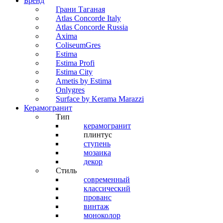
Бренд
Грани Таганая
Atlas Concorde Italy
Atlas Concorde Russia
Axima
ColiseumGres
Estima
Estima Profi
Estima City
Ametis by Estima
Onlygres
Surface by Kerama Marazzi
Керамогранит
Тип
керамогранит
плинтус
ступень
мозаика
декор
Стиль
современный
классический
прованс
винтаж
моноколор