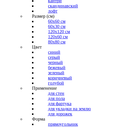
кантри
скандинавский
лофт
Размер (см)
60х60 см
60x30 см
120x120 см
120x60 см
80x80 см
Цвет
синий
серый
черный
бежевый
зеленый
коричневый
голубой
Применение
для стен
для пола
для фартука
для укладки на землю
для дорожек
Форма
прямоугольник