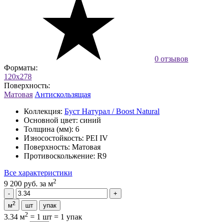
0 отзывов
Форматы:
120x278
Поверхность:
Матовая
Антискользящая
Коллекция:
Буст Натурал / Boost Natural
Основной цвет:
синий
Толщина (мм):
6
Износостойкость:
PEI IV
Поверхность:
Матовая
Противоскольжение:
R9
Все характеристики
2
9 200 руб.
за м
2
м
шт
упак
2
3.34 м
=
1 шт
=
1 упак