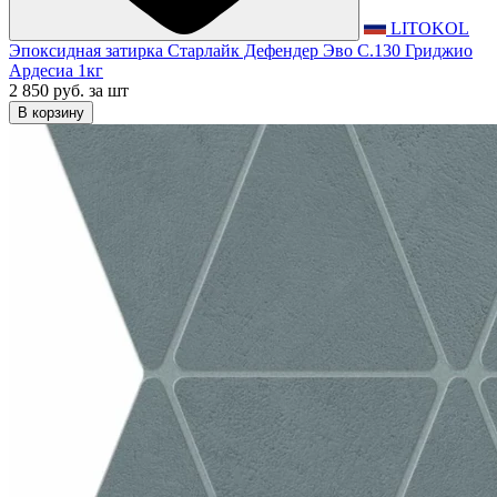
LITOKOL
Эпоксидная затирка Старлайк Дефендер Эво С.130 Гриджио
Ардесиа 1кг
2 850 руб.
за шт
В корзину