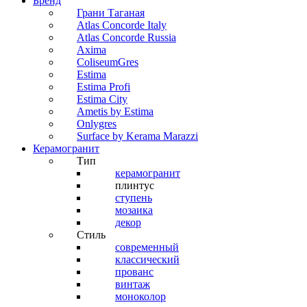
Бренд
Грани Таганая
Atlas Concorde Italy
Atlas Concorde Russia
Axima
ColiseumGres
Estima
Estima Profi
Estima City
Ametis by Estima
Onlygres
Surface by Kerama Marazzi
Керамогранит
Тип
керамогранит
плинтус
ступень
мозаика
декор
Стиль
современный
классический
прованс
винтаж
моноколор