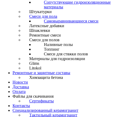
Сопутствующие гидроизоляционные
материалы
Штукатурки
Смеси для пола
Самовыравнивающиеся смеси
Латексные добавки
Шпаклевки
Ремонтные смеси
Смеси для полов
Наливные полы
Топпинг
Смеси для стяжки полов
Материалы для гидроизоляции
Glims
Litokol
Ремонтные и защитные составы
Химзащита бетона
Новости
Доставка
Оплата
Файлы для скачивания
Сертификаты
Контакты
Специализированный керамогранит
Тактильный керамогранит