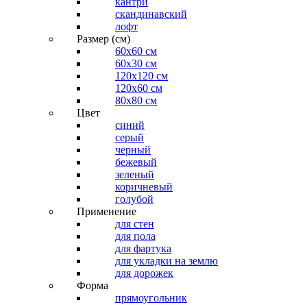
кантри
скандинавский
лофт
Размер (см)
60х60 см
60x30 см
120x120 см
120x60 см
80x80 см
Цвет
синий
серый
черный
бежевый
зеленый
коричневый
голубой
Применение
для стен
для пола
для фартука
для укладки на землю
для дорожек
Форма
прямоугольник