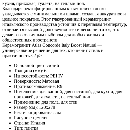
кухня, прихожая, туалета, на теплый пол.
Благодаря ректифицированным краям плитка легко
укладывается с минимальными швами, создавая аккуратное и
цельное покрытие. Этот глазурованный керамогранит
итальянского производства устойчив к перепадам температур,
отличается высокой долговечностью и легко чистится, что
делает его отличным выбором для любых жилых и
общественных пространств.
Керамогранит Atlas Concorde Italy Boost Natural —
универсальное решение для тех, кто ценит стиль и
практичность.< / p>
Основной цвет:
синий
Толщина (мм):
6
Износостойкость:
PEI IV
Поверхность:
Матовая
Противоскольжение:
R9
Помещение:
для ванной, для гостиной, для кухни, для
прихожей, для туалета, на теплый пол
Применение:
для пола, для стен
Размер (см):
120x278
Ректифицированная:
да
Рисунок:
цемент
Страна:
Италия
Тип:
плитка