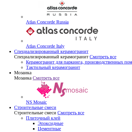
Atlas Concorde Russia
Atlas Concorde Italy
Специализированный керамогранит
Специализированный керамогранит
Смотреть все
Керамогранит для паркинга, производственных по
Тактильный керамогранит
Мозаика
Мозаика
Смотреть все
NS Mosaic
Строительные смеси
Строительные смеси
Смотреть все
Плиточный клей
Эпоксидные
Цементные