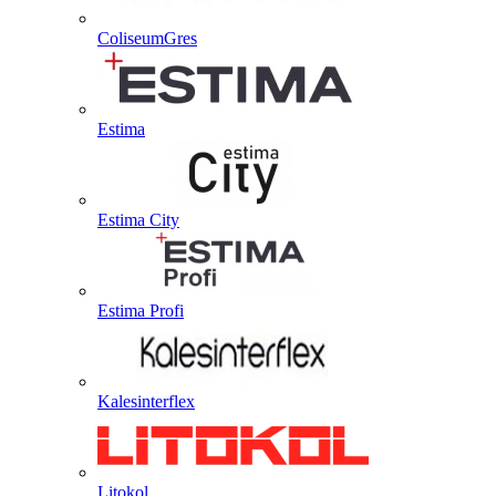
ColiseumGres
Estima
Estima City
Estima Profi
Kalesinterflex
Litokol