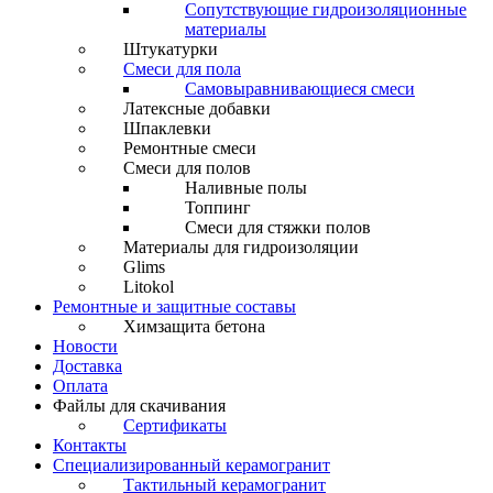
Сопутствующие гидроизоляционные
материалы
Штукатурки
Смеси для пола
Самовыравнивающиеся смеси
Латексные добавки
Шпаклевки
Ремонтные смеси
Смеси для полов
Наливные полы
Топпинг
Смеси для стяжки полов
Материалы для гидроизоляции
Glims
Litokol
Ремонтные и защитные составы
Химзащита бетона
Новости
Доставка
Оплата
Файлы для скачивания
Сертификаты
Контакты
Специализированный керамогранит
Тактильный керамогранит