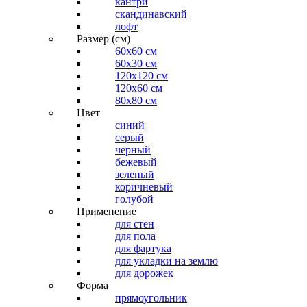
кантри
скандинавский
лофт
Размер (см)
60х60 см
60x30 см
120x120 см
120x60 см
80x80 см
Цвет
синий
серый
черный
бежевый
зеленый
коричневый
голубой
Применение
для стен
для пола
для фартука
для укладки на землю
для дорожек
Форма
прямоугольник