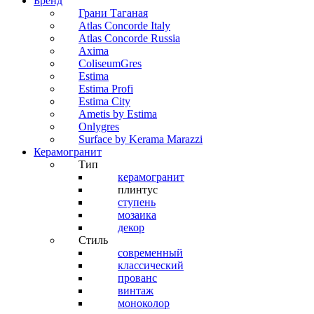
Бренд
Грани Таганая
Atlas Concorde Italy
Atlas Concorde Russia
Axima
ColiseumGres
Estima
Estima Profi
Estima City
Ametis by Estima
Onlygres
Surface by Kerama Marazzi
Керамогранит
Тип
керамогранит
плинтус
ступень
мозаика
декор
Стиль
современный
классический
прованс
винтаж
моноколор