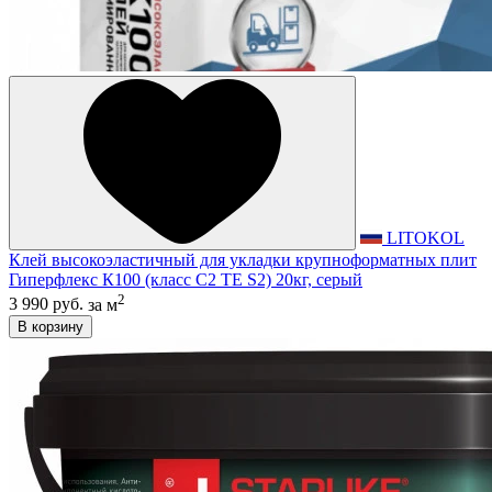
LITOKOL
Клей высокоэластичный для укладки крупноформатных плит
Гиперфлекс К100 (класс С2 TЕ S2) 20кг, серый
2
3 990 руб.
за м
В корзину