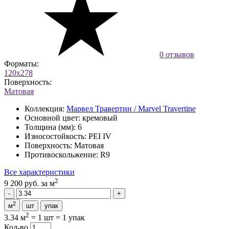
0 отзывов
Форматы:
120x278
Поверхность:
Матовая
Коллекция:
Марвел Травертин / Marvel Travertine
Основной цвет:
кремовый
Толщина (мм):
6
Износостойкость:
PEI IV
Поверхность:
Матовая
Противоскольжение:
R9
Все характеристики
2
9 200 руб.
за м
2
м
шт
упак
2
3.34 м
=
1 шт
=
1 упак
Кол-во