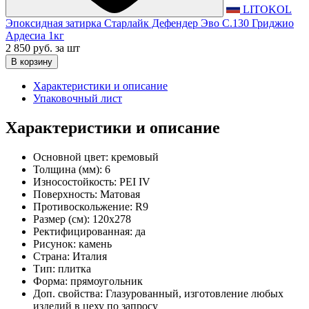
LITOKOL
Эпоксидная затирка Старлайк Дефендер Эво С.130 Гриджио
Ардесиа 1кг
2 850 руб.
за шт
В корзину
Характеристики и описание
Упаковочный лист
Характеристики и описание
Основной цвет:
кремовый
Толщина (мм):
6
Износостойкость:
PEI IV
Поверхность:
Матовая
Противоскольжение:
R9
Размер (см):
120x278
Ректифицированная:
да
Рисунок:
камень
Страна:
Италия
Тип:
плитка
Форма:
прямоугольник
Доп. свойства:
Глазурованный, изготовление любых
изделий в цеху по запросу