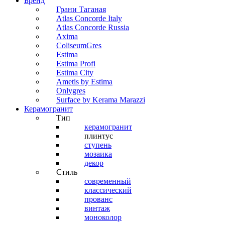
Бренд
Грани Таганая
Atlas Concorde Italy
Atlas Concorde Russia
Axima
ColiseumGres
Estima
Estima Profi
Estima City
Ametis by Estima
Onlygres
Surface by Kerama Marazzi
Керамогранит
Тип
керамогранит
плинтус
ступень
мозаика
декор
Стиль
современный
классический
прованс
винтаж
моноколор