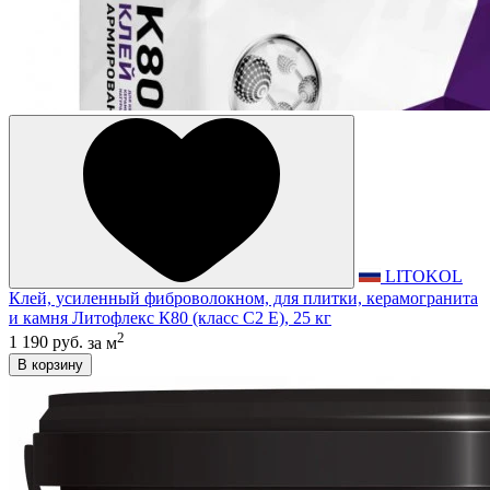
LITOKOL
Клей, усиленный фиброволокном, для плитки, керамогранита
и камня Литофлекс К80 (класс С2 E), 25 кг
2
1 190 руб.
за м
В корзину