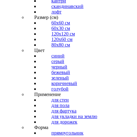
кантри
скандинавский
лофт
Размер (см)
60х60 см
60x30 см
120x120 см
120x60 см
80x80 см
Цвет
синий
серый
черный
бежевый
зеленый
коричневый
голубой
Применение
для стен
для пола
для фартука
для укладки на землю
для дорожек
Форма
прямоугольник