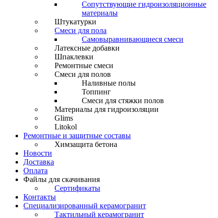
Сопутствующие гидроизоляционные
материалы
Штукатурки
Смеси для пола
Самовыравнивающиеся смеси
Латексные добавки
Шпаклевки
Ремонтные смеси
Смеси для полов
Наливные полы
Топпинг
Смеси для стяжки полов
Материалы для гидроизоляции
Glims
Litokol
Ремонтные и защитные составы
Химзащита бетона
Новости
Доставка
Оплата
Файлы для скачивания
Сертификаты
Контакты
Специализированный керамогранит
Тактильный керамогранит