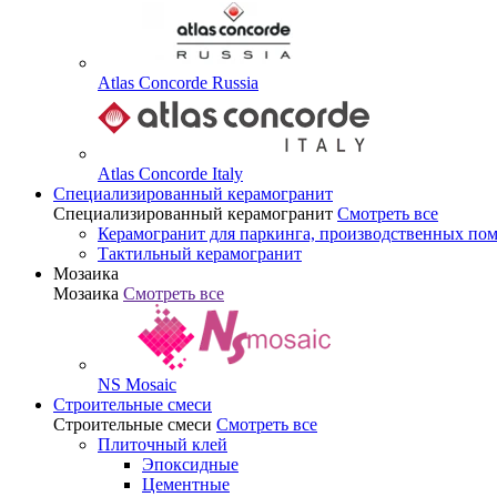
Atlas Concorde Russia
Atlas Concorde Italy
Специализированный керамогранит
Специализированный керамогранит
Смотреть все
Керамогранит для паркинга, производственных по
Тактильный керамогранит
Мозаика
Мозаика
Смотреть все
NS Mosaic
Строительные смеси
Строительные смеси
Смотреть все
Плиточный клей
Эпоксидные
Цементные