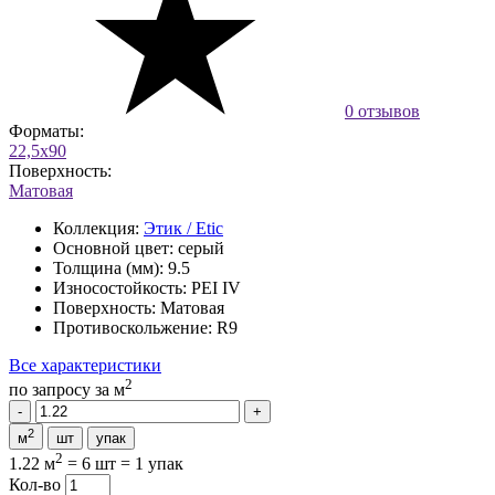
0 отзывов
Форматы:
22,5x90
Поверхность:
Матовая
Коллекция:
Этик / Etic
Основной цвет:
серый
Толщина (мм):
9.5
Износостойкость:
PEI IV
Поверхность:
Матовая
Противоскольжение:
R9
Все характеристики
2
по запросу
за м
2
м
шт
упак
2
1.22 м
=
6 шт
=
1 упак
Кол-во