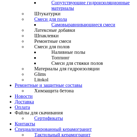
Сопутствующие гидроизоляционные
материалы
Штукатурки
Смеси для пола
Самовыравнивающиеся смеси
Латексные добавки
Шпаклевки
Ремонтные смеси
Смеси для полов
Наливные полы
Топпинг
Смеси для стяжки полов
Материалы для гидроизоляции
Glims
Litokol
Ремонтные и защитные составы
Химзащита бетона
Новости
Доставка
Оплата
Файлы для скачивания
Сертификаты
Контакты
Специализированный керамогранит
Тактильный керамогранит