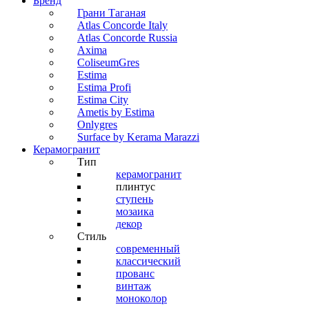
Бренд
Грани Таганая
Atlas Concorde Italy
Atlas Concorde Russia
Axima
ColiseumGres
Estima
Estima Profi
Estima City
Ametis by Estima
Onlygres
Surface by Kerama Marazzi
Керамогранит
Тип
керамогранит
плинтус
ступень
мозаика
декор
Стиль
современный
классический
прованс
винтаж
моноколор