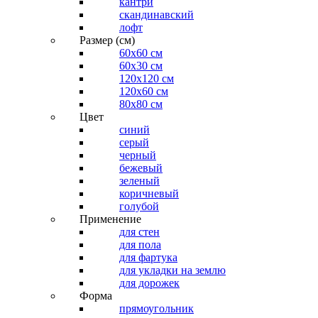
кантри
скандинавский
лофт
Размер (см)
60х60 см
60x30 см
120x120 см
120x60 см
80x80 см
Цвет
синий
серый
черный
бежевый
зеленый
коричневый
голубой
Применение
для стен
для пола
для фартука
для укладки на землю
для дорожек
Форма
прямоугольник