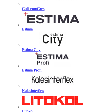
ColiseumGres
Estima
Estima City
Estima Profi
Kalesinterflex
Litokol