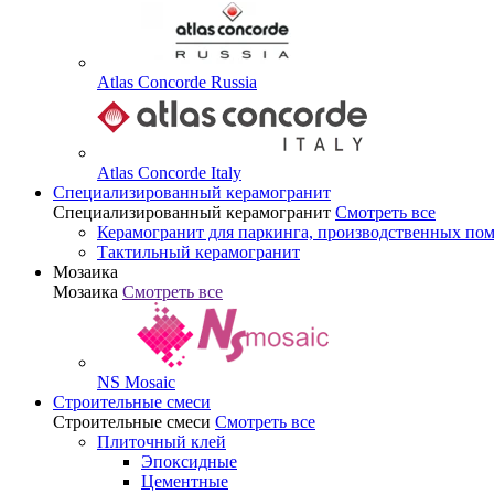
Atlas Concorde Russia
Atlas Concorde Italy
Специализированный керамогранит
Специализированный керамогранит
Смотреть все
Керамогранит для паркинга, производственных по
Тактильный керамогранит
Мозаика
Мозаика
Смотреть все
NS Mosaic
Строительные смеси
Строительные смеси
Смотреть все
Плиточный клей
Эпоксидные
Цементные