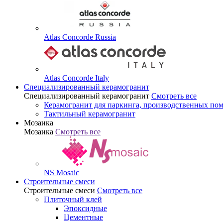
Atlas Concorde Russia
Atlas Concorde Italy
Специализированный керамогранит
Специализированный керамогранит
Смотреть все
Керамогранит для паркинга, производственных по
Тактильный керамогранит
Мозаика
Мозаика
Смотреть все
NS Mosaic
Строительные смеси
Строительные смеси
Смотреть все
Плиточный клей
Эпоксидные
Цементные