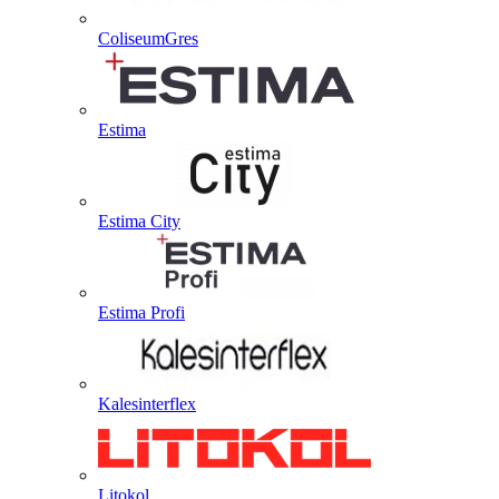
ColiseumGres
Estima
Estima City
Estima Profi
Kalesinterflex
Litokol