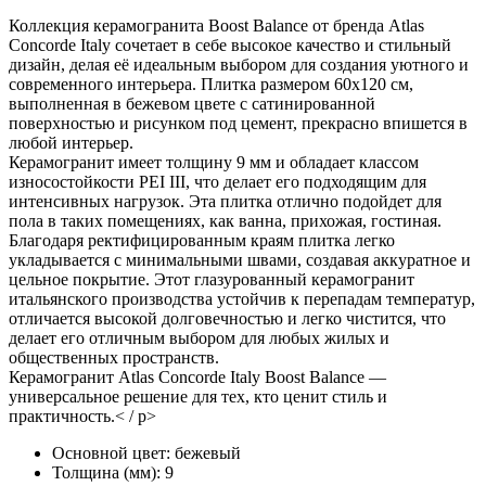
Коллекция керамогранита Boost Balance от бренда Atlas
Concorde Italy сочетает в себе высокое качество и стильный
дизайн, делая её идеальным выбором для создания уютного и
современного интерьера. Плитка размером 60x120 см,
выполненная в бежевом цвете с сатинированной
поверхностью и рисунком под цемент, прекрасно впишется в
любой интерьер.
Керамогранит имеет толщину 9 мм и обладает классом
износостойкости PEI III, что делает его подходящим для
интенсивных нагрузок. Эта плитка отлично подойдет для
пола в таких помещениях, как ванна, прихожая, гостиная.
Благодаря ректифицированным краям плитка легко
укладывается с минимальными швами, создавая аккуратное и
цельное покрытие. Этот глазурованный керамогранит
итальянского производства устойчив к перепадам температур,
отличается высокой долговечностью и легко чистится, что
делает его отличным выбором для любых жилых и
общественных пространств.
Керамогранит Atlas Concorde Italy Boost Balance —
универсальное решение для тех, кто ценит стиль и
практичность.< / p>
Основной цвет:
бежевый
Толщина (мм):
9