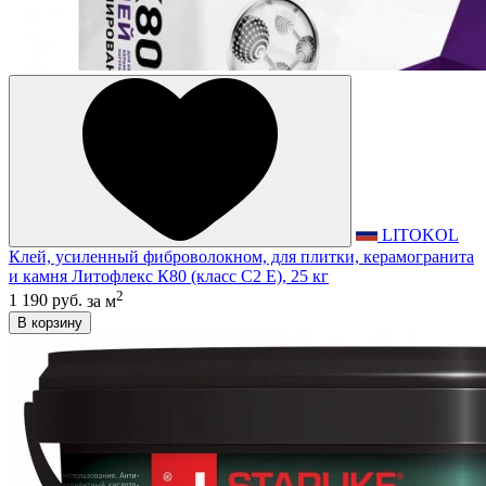
LITOKOL
Клей, усиленный фиброволокном, для плитки, керамогранита
и камня Литофлекс К80 (класс С2 E), 25 кг
2
1 190 руб.
за м
В корзину