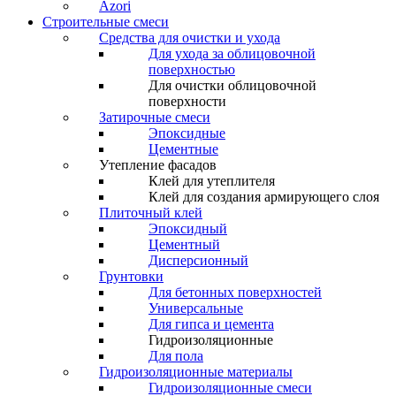
Azori
Строительные смеси
Средства для очистки и ухода
Для ухода за облицовочной
поверхностью
Для очистки облицовочной
поверхности
Затирочные смеси
Эпоксидные
Цементные
Утепление фасадов
Клей для утеплителя
Клей для создания армирующего слоя
Плиточный клей
Эпоксидный
Цементный
Дисперсионный
Грунтовки
Для бетонных поверхностей
Универсальные
Для гипса и цемента
Гидроизоляционные
Для пола
Гидроизоляционные материалы
Гидроизоляционные смеси