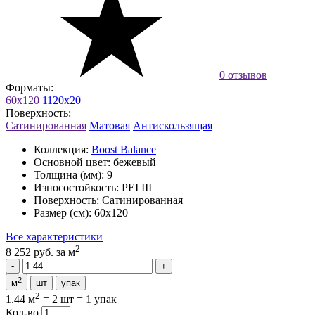
0 отзывов
Форматы:
60x120
1120x20
Поверхность:
Сатинированная
Матовая
Антискользящая
Коллекция:
Boost Balance
Основной цвет:
бежевый
Толщина (мм):
9
Износостойкость:
PEI III
Поверхность:
Сатинированная
Размер (см):
60x120
Все характеристики
2
8 252 руб.
за м
2
м
шт
упак
2
1.44 м
=
2 шт
=
1 упак
Кол-во