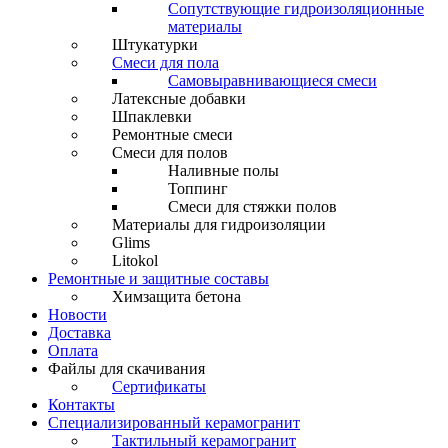
Сопутствующие гидроизоляционные
материалы
Штукатурки
Смеси для пола
Самовыравнивающиеся смеси
Латексные добавки
Шпаклевки
Ремонтные смеси
Смеси для полов
Наливные полы
Топпинг
Смеси для стяжки полов
Материалы для гидроизоляции
Glims
Litokol
Ремонтные и защитные составы
Химзащита бетона
Новости
Доставка
Оплата
Файлы для скачивания
Сертификаты
Контакты
Специализированный керамогранит
Тактильный керамогранит