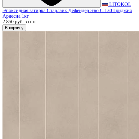
LITOKOL
Эпоксидная затирка Старлайк Дефендер Эво С.130 Гриджио
Ардесиа 1кг
2 850 руб.
за шт
В корзину