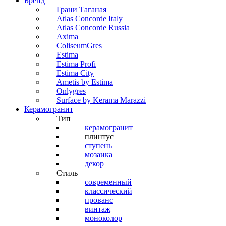
Бренд
Грани Таганая
Atlas Concorde Italy
Atlas Concorde Russia
Axima
ColiseumGres
Estima
Estima Profi
Estima City
Ametis by Estima
Onlygres
Surface by Kerama Marazzi
Керамогранит
Тип
керамогранит
плинтус
ступень
мозаика
декор
Стиль
современный
классический
прованс
винтаж
моноколор