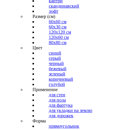
кантри
скандинавский
лофт
Размер (см)
60х60 см
60x30 см
120x120 см
120x60 см
80x80 см
Цвет
синий
серый
черный
бежевый
зеленый
коричневый
голубой
Применение
для стен
для пола
для фартука
для укладки на землю
для дорожек
Форма
прямоугольник