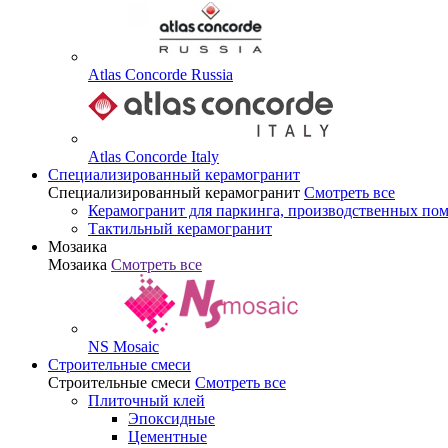
Atlas Concorde Russia
Atlas Concorde Italy
Специализированный керамогранит
Специализированный керамогранит
Смотреть все
Керамогранит для паркинга, производственных по
Тактильный керамогранит
Мозаика
Мозаика
Смотреть все
NS Mosaic
Строительные смеси
Строительные смеси
Смотреть все
Плиточный клей
Эпоксидные
Цементные