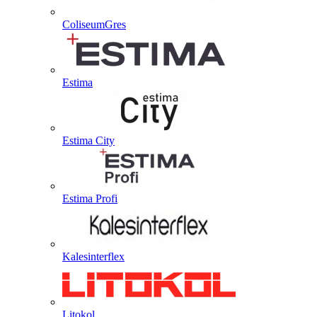
ColiseumGres
Estima
Estima City
Estima Profi
Kalesinterflex
Litokol