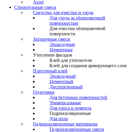
Azori
Строительные смеси
Средства для очистки и ухода
Для ухода за облицовочной
поверхностью
Для очистки облицовочной
поверхности
Затирочные смеси
Эпоксидные
Цементные
Утепление фасадов
Клей для утеплителя
Клей для создания армирующего слоя
Плиточный клей
Эпоксидный
Цементный
Дисперсионный
Грунтовки
Для бетонных поверхностей
Универсальные
Для гипса и цемента
Гидроизоляционные
Для пола
Гидроизоляционные материалы
Гидроизоляционные смеси