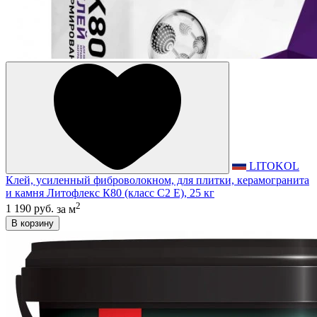
LITOKOL
Клей, усиленный фиброволокном, для плитки, керамогранита
и камня Литофлекс К80 (класс С2 E), 25 кг
2
1 190 руб.
за м
В корзину