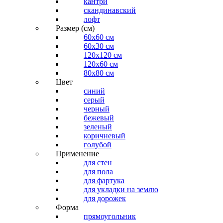
кантри
скандинавский
лофт
Размер (см)
60х60 см
60x30 см
120x120 см
120x60 см
80x80 см
Цвет
синий
серый
черный
бежевый
зеленый
коричневый
голубой
Применение
для стен
для пола
для фартука
для укладки на землю
для дорожек
Форма
прямоугольник