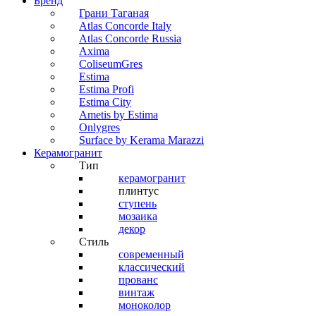
Бренд
Грани Таганая
Atlas Concorde Italy
Atlas Concorde Russia
Axima
ColiseumGres
Estima
Estima Profi
Estima City
Ametis by Estima
Onlygres
Surface by Kerama Marazzi
Керамогранит
Тип
керамогранит
плинтус
ступень
мозаика
декор
Стиль
современный
классический
прованс
винтаж
моноколор