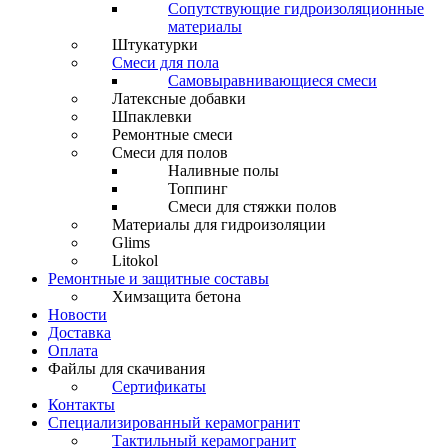
Сопутствующие гидроизоляционные
материалы
Штукатурки
Смеси для пола
Самовыравнивающиеся смеси
Латексные добавки
Шпаклевки
Ремонтные смеси
Смеси для полов
Наливные полы
Топпинг
Смеси для стяжки полов
Материалы для гидроизоляции
Glims
Litokol
Ремонтные и защитные составы
Химзащита бетона
Новости
Доставка
Оплата
Файлы для скачивания
Сертификаты
Контакты
Специализированный керамогранит
Тактильный керамогранит