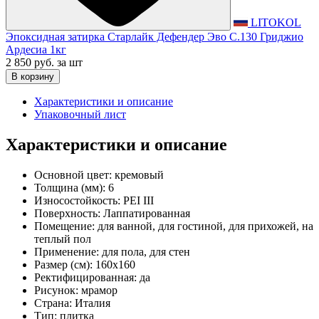
LITOKOL
Эпоксидная затирка Старлайк Дефендер Эво С.130 Гриджио
Ардесиа 1кг
2 850 руб.
за шт
В корзину
Характеристики и описание
Упаковочный лист
Характеристики и описание
Основной цвет:
кремовый
Толщина (мм):
6
Износостойкость:
PEI III
Поверхность:
Лаппатированная
Помещение:
для ванной, для гостиной, для прихожей, на
теплый пол
Применение:
для пола, для стен
Размер (см):
160x160
Ректифицированная:
да
Рисунок:
мрамор
Страна:
Италия
Тип:
плитка