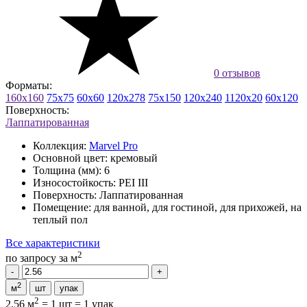
0 отзывов
Форматы:
160x160
75x75
60x60
120x278
75x150
120x240
1120x20
60x120
Поверхность:
Лаппатированная
Коллекция:
Marvel Pro
Основной цвет:
кремовый
Толщина (мм):
6
Износостойкость:
PEI III
Поверхность:
Лаппатированная
Помещение:
для ванной, для гостиной, для прихожей, на
теплый пол
Все характеристики
2
по запросу
за м
2
м
шт
упак
2
2.56 м
=
1 шт
=
1 упак