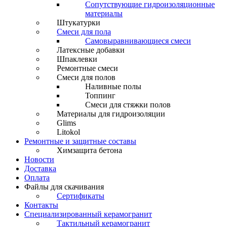
Сопутствующие гидроизоляционные
материалы
Штукатурки
Смеси для пола
Самовыравнивающиеся смеси
Латексные добавки
Шпаклевки
Ремонтные смеси
Смеси для полов
Наливные полы
Топпинг
Смеси для стяжки полов
Материалы для гидроизоляции
Glims
Litokol
Ремонтные и защитные составы
Химзащита бетона
Новости
Доставка
Оплата
Файлы для скачивания
Сертификаты
Контакты
Специализированный керамогранит
Тактильный керамогранит