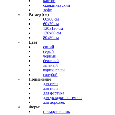
кантри
скандинавский
лофт
Размер (см)
60х60 см
60x30 см
120x120 см
120x60 см
80x80 см
Цвет
синий
серый
черный
бежевый
зеленый
коричневый
голубой
Применение
для стен
для пола
для фартука
для укладки на землю
для дорожек
Форма
прямоугольник