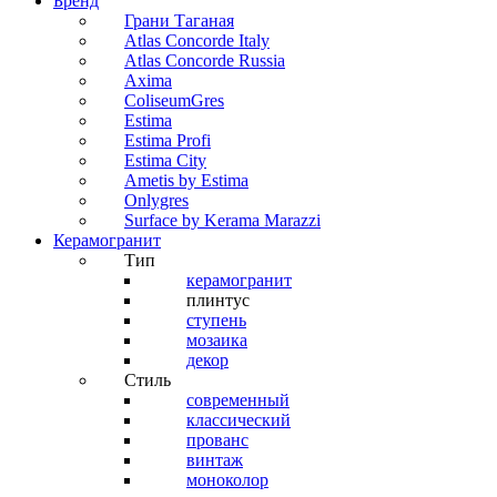
Бренд
Грани Таганая
Atlas Concorde Italy
Atlas Concorde Russia
Axima
ColiseumGres
Estima
Estima Profi
Estima City
Ametis by Estima
Onlygres
Surface by Kerama Marazzi
Керамогранит
Тип
керамогранит
плинтус
ступень
мозаика
декор
Стиль
современный
классический
прованс
винтаж
моноколор