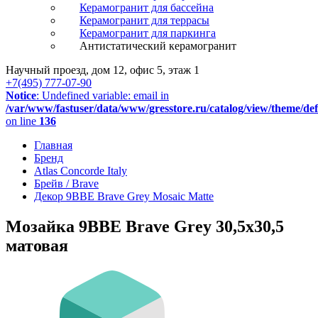
Керамогранит для бассейна
Керамогранит для террасы
Керамогранит для паркинга
Антистатический керамогранит
Научный проезд, дом 12, офис 5, этаж 1
+7(495) 777-07-90
Notice
: Undefined variable: email in
/var/www/fastuser/data/www/gresstore.ru/catalog/view/theme/de
on line
136
Главная
Бренд
Atlas Concorde Italy
Брейв / Brave
Декор 9BBE Brave Grey Mosaic Matte
Мозайка 9BBE Brave Grey 30,5x30,5
матовая