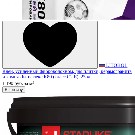
LITOKOL
Клей, усиленный фиброволокном, для плитки, керамогранита
и камня Литофлекс К80 (класс С2 E), 25 кг
2
1 190 руб.
за м
В корзину