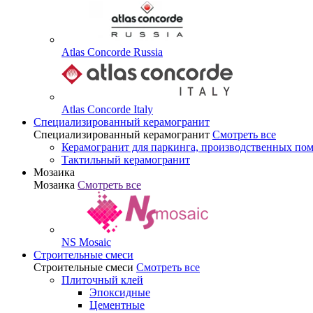
Atlas Concorde Russia
Atlas Concorde Italy
Специализированный керамогранит
Специализированный керамогранит
Смотреть все
Керамогранит для паркинга, производственных по
Тактильный керамогранит
Мозаика
Мозаика
Смотреть все
NS Mosaic
Строительные смеси
Строительные смеси
Смотреть все
Плиточный клей
Эпоксидные
Цементные