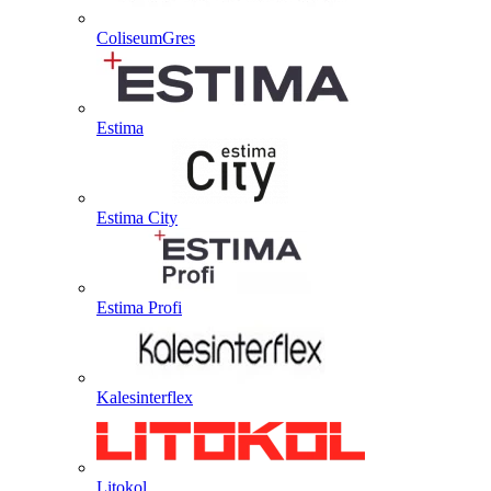
ColiseumGres
Estima
Estima City
Estima Profi
Kalesinterflex
Litokol