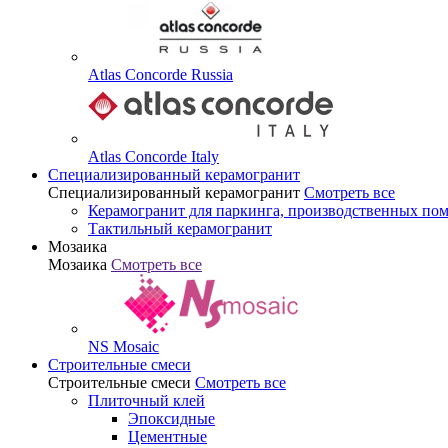
Atlas Concorde Russia
Atlas Concorde Italy
Специализированный керамогранит
Специализированный керамогранит
Смотреть все
Керамогранит для паркинга, производственных по
Тактильный керамогранит
Мозаика
Мозаика
Смотреть все
NS Mosaic
Строительные смеси
Строительные смеси
Смотреть все
Плиточный клей
Эпоксидные
Цементные