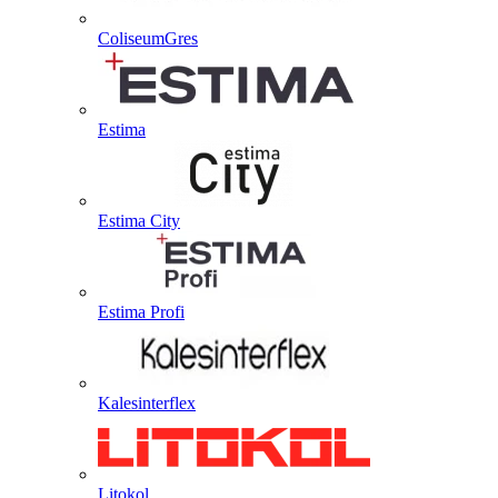
ColiseumGres
Estima
Estima City
Estima Profi
Kalesinterflex
Litokol