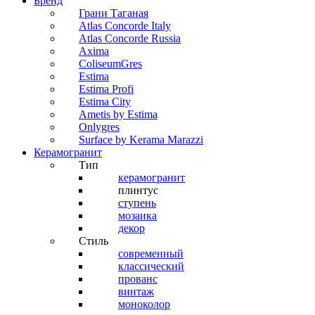
Бренд
Грани Таганая
Atlas Concorde Italy
Atlas Concorde Russia
Axima
ColiseumGres
Estima
Estima Profi
Estima City
Ametis by Estima
Onlygres
Surface by Kerama Marazzi
Керамогранит
Тип
керамогранит
плинтус
ступень
мозаика
декор
Стиль
современный
классический
прованс
винтаж
моноколор