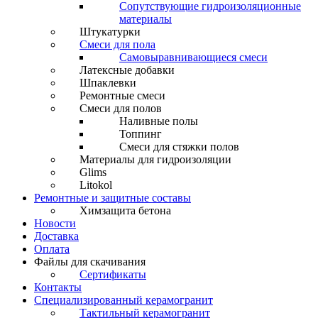
Сопутствующие гидроизоляционные
материалы
Штукатурки
Смеси для пола
Самовыравнивающиеся смеси
Латексные добавки
Шпаклевки
Ремонтные смеси
Смеси для полов
Наливные полы
Топпинг
Смеси для стяжки полов
Материалы для гидроизоляции
Glims
Litokol
Ремонтные и защитные составы
Химзащита бетона
Новости
Доставка
Оплата
Файлы для скачивания
Сертификаты
Контакты
Специализированный керамогранит
Тактильный керамогранит