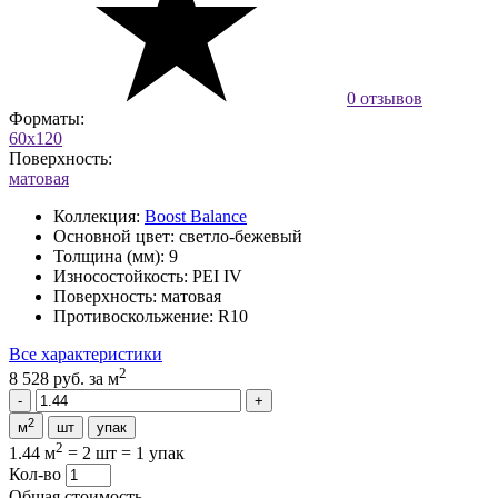
0 отзывов
Форматы:
60x120
Поверхность:
матовая
Коллекция:
Boost Balance
Основной цвет:
светло-бежевый
Толщина (мм):
9
Износостойкость:
PEI IV
Поверхность:
матовая
Противоскольжение:
R10
Все характеристики
2
8 528 руб.
за м
2
м
шт
упак
2
1.44 м
=
2 шт
=
1 упак
Кол-во
Общая стоимость