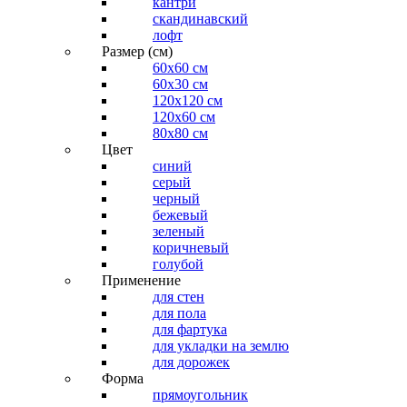
кантри
скандинавский
лофт
Размер (см)
60х60 см
60x30 см
120x120 см
120x60 см
80x80 см
Цвет
синий
серый
черный
бежевый
зеленый
коричневый
голубой
Применение
для стен
для пола
для фартука
для укладки на землю
для дорожек
Форма
прямоугольник