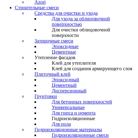
Azori
Строительные смеси
Средства для очистки и ухода
Для ухода за облицовочной
поверхностью
Для очистки облицовочной
поверхности
Затирочные смеси
Эпоксидные
Цементные
Утепление фасадов
Клей для утеплителя
Клей для создания армирующего слоя
Плиточный клей
Эпоксидный
Цементный
Дисперсионный
Грунтовки
Для бетонных поверхностей
Универсальные
Для гипса и цемента
Гидроизоляционные
Для пола
Гидроизоляционные материалы
Гидроизоляционные смеси