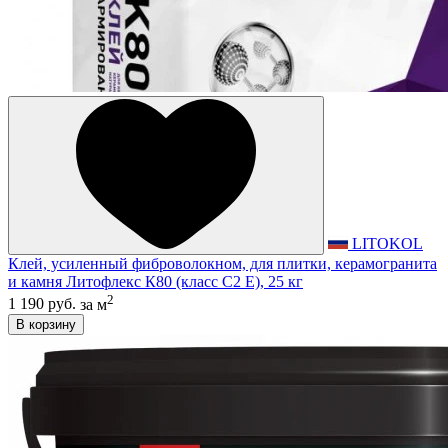
LITOKOL
Клей, усиленный фиброволокном, для плитки, керамогранита
и камня Литофлекс К80 (класс С2 E), 25 кг
2
1 190 руб.
за м
В корзину