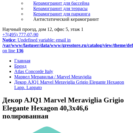
Керамогранит для бассейна
Керамогранит для террасы
Керамогранит для паркинга
Антистатический керамогранит
Научный проезд, дом 12, офис 5, этаж 1
+7(495) 777-07-90
Notice
: Undefined variable: email in
/var/www/fastuser/data/www/gresstore.ru/catalog/view/theme/de
on line
136
Главная
Бренд
Atlas Concorde Italy
Марвел Меравилья / Marvel Meraviglia
Декор AJQ1 Marvel Meraviglia Grigio Elegante Hexagon
Lapp. Lappato
Декор AJQ1 Marvel Meraviglia Grigio
Elegante Hexagon 40,3x46,6
полированная