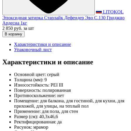
LITOKOL
Эпоксидная затирка Старлайк Дефендер Эво С.130 Гриджио
Ардесиа 1кг
2 850 руб.
за шт
В корзину
Характеристики и описание
Упаковочный лист
Характеристики и описание
Основной цвет:
серый
Толщина (мм):
9
Износостойкость:
PEI III
Поверхность:
полированная
Противоскольжение:
нет
Помещение:
для балкона, для гостиной, для кухни, для
прихожей, для улицы, на теплый пол
Применение:
для пола, для стен
Размер (см):
40,3x46,6
Ректифицированная:
да
Рисунок:
мрамор