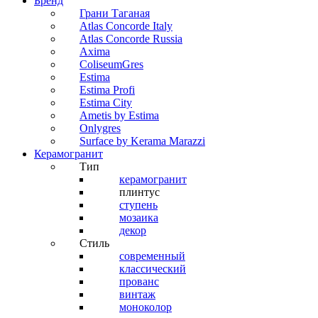
Бренд
Грани Таганая
Atlas Concorde Italy
Atlas Concorde Russia
Axima
ColiseumGres
Estima
Estima Profi
Estima City
Ametis by Estima
Onlygres
Surface by Kerama Marazzi
Керамогранит
Тип
керамогранит
плинтус
ступень
мозаика
декор
Стиль
современный
классический
прованс
винтаж
моноколор