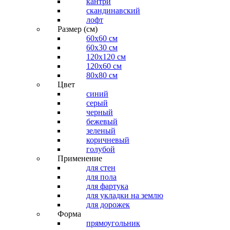
кантри
скандинавский
лофт
Размер (см)
60х60 см
60x30 см
120x120 см
120x60 см
80x80 см
Цвет
синий
серый
черный
бежевый
зеленый
коричневый
голубой
Применение
для стен
для пола
для фартука
для укладки на землю
для дорожек
Форма
прямоугольник