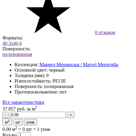
0 отзывов
Форматы:
40,3x46,6
Поверхность:
полированная
Коллекция:
Марвел Меравилья / Marvel Meraviglia
Основной цвет:
черный
Толщина (мм):
9
Износостойкость:
PEI III
Поверхность:
полированная
Противоскольжение:
нет
Все характеристики
2
37 857 руб.
за м
2
м
шт
упак
2
0.00 м
=
0 шт
=
1 упак
Кол-во