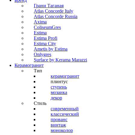
Бренд
Грани Таганая
Atlas Concorde Italy
Atlas Concorde Russia
Axima
ColiseumGres
Estima
Estima Profi
Estima City
Ametis by Estima
Onlygres
Surface by Kerama Marazzi
Керамогранит
Тип
керамогранит
плинтус
ступень
мозаика
декор
Стиль
современный
классический
прованс
винтаж
моноколор