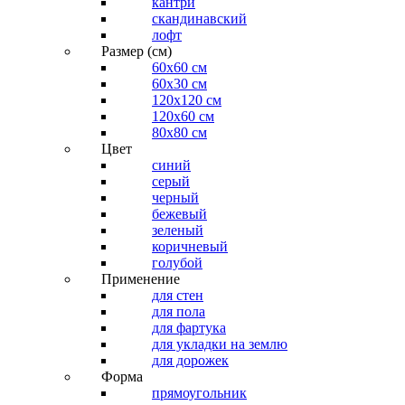
кантри
скандинавский
лофт
Размер (см)
60х60 см
60x30 см
120x120 см
120x60 см
80x80 см
Цвет
синий
серый
черный
бежевый
зеленый
коричневый
голубой
Применение
для стен
для пола
для фартука
для укладки на землю
для дорожек
Форма
прямоугольник