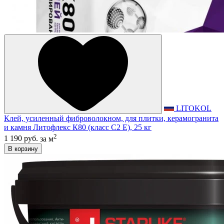
LITOKOL
Клей, усиленный фиброволокном, для плитки, керамогранита
и камня Литофлекс К80 (класс С2 E), 25 кг
2
1 190 руб.
за м
В корзину