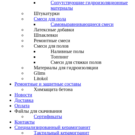
Сопутствующие гидроизоляционные
материалы
Штукатурки
Смеси для пола
Самовыравнивающиеся смеси
Латексные добавки
Шпаклевки
Ремонтные смеси
Смеси для полов
Наливные полы
Топпинг
Смеси для стяжки полов
Материалы для гидроизоляции
Glims
Litokol
Ремонтные и защитные составы
Химзащита бетона
Новости
Доставка
Оплата
Файлы для скачивания
Сертификаты
Контакты
Специализированный керамогранит
Тактильный керамогранит