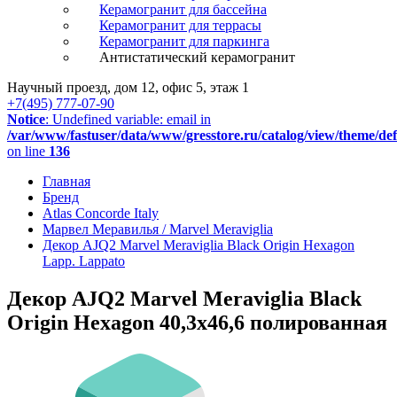
Керамогранит для бассейна
Керамогранит для террасы
Керамогранит для паркинга
Антистатический керамогранит
Научный проезд, дом 12, офис 5, этаж 1
+7(495) 777-07-90
Notice
: Undefined variable: email in
/var/www/fastuser/data/www/gresstore.ru/catalog/view/theme/de
on line
136
Главная
Бренд
Atlas Concorde Italy
Марвел Меравилья / Marvel Meraviglia
Декор AJQ2 Marvel Meraviglia Black Origin Hexagon
Lapp. Lappato
Декор AJQ2 Marvel Meraviglia Black
Origin Hexagon 40,3x46,6 полированная