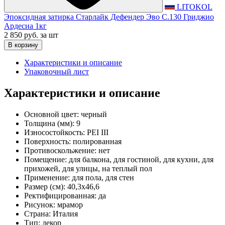
LITOKOL
Эпоксидная затирка Старлайк Дефендер Эво С.130 Гриджио
Ардесиа 1кг
2 850 руб.
за шт
В корзину
Характеристики и описание
Упаковочный лист
Характеристики и описание
Основной цвет:
черный
Толщина (мм):
9
Износостойкость:
PEI III
Поверхность:
полированная
Противоскольжение:
нет
Помещение:
для балкона, для гостиной, для кухни, для
прихожей, для улицы, на теплый пол
Применение:
для пола, для стен
Размер (см):
40,3x46,6
Ректифицированная:
да
Рисунок:
мрамор
Страна:
Италия
Тип:
декор