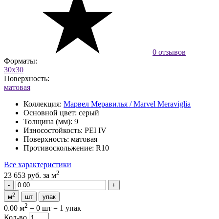
0 отзывов
Форматы:
30x30
Поверхность:
матовая
Коллекция:
Марвел Меравилья / Marvel Meraviglia
Основной цвет:
серый
Толщина (мм):
9
Износостойкость:
PEI IV
Поверхность:
матовая
Противоскольжение:
R10
Все характеристики
2
23 653 руб.
за м
2
м
шт
упак
2
0.00 м
=
0 шт
=
1 упак
Кол-во