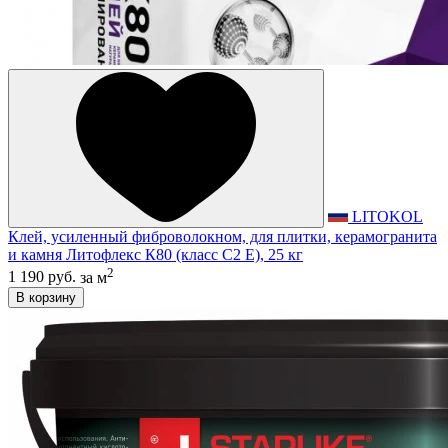
LITOKOL
Клей, усиленный фиброволокном, для плитки, керамогранита
и камня Литофлекс К80 (класс С2 E), 25 кг
2
1 190 руб.
за м
В корзину