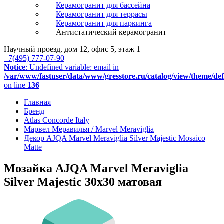
Керамогранит для бассейна
Керамогранит для террасы
Керамогранит для паркинга
Антистатический керамогранит
Научный проезд, дом 12, офис 5, этаж 1
+7(495) 777-07-90
Notice
: Undefined variable: email in
/var/www/fastuser/data/www/gresstore.ru/catalog/view/theme/de
on line
136
Главная
Бренд
Atlas Concorde Italy
Марвел Меравилья / Marvel Meraviglia
Декор AJQA Marvel Meraviglia Silver Majestic Mosaico
Matte
Мозайка AJQA Marvel Meraviglia
Silver Majestic 30x30 матовая