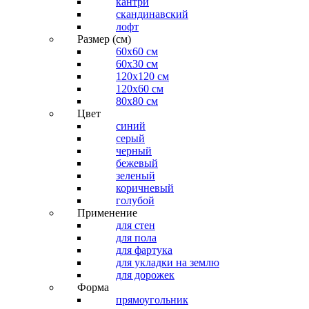
кантри
скандинавский
лофт
Размер (см)
60х60 см
60x30 см
120x120 см
120x60 см
80x80 см
Цвет
синий
серый
черный
бежевый
зеленый
коричневый
голубой
Применение
для стен
для пола
для фартука
для укладки на землю
для дорожек
Форма
прямоугольник