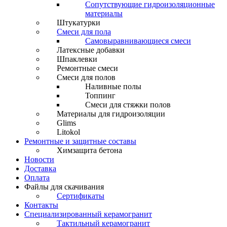
Сопутствующие гидроизоляционные
материалы
Штукатурки
Смеси для пола
Самовыравнивающиеся смеси
Латексные добавки
Шпаклевки
Ремонтные смеси
Смеси для полов
Наливные полы
Топпинг
Смеси для стяжки полов
Материалы для гидроизоляции
Glims
Litokol
Ремонтные и защитные составы
Химзащита бетона
Новости
Доставка
Оплата
Файлы для скачивания
Сертификаты
Контакты
Специализированный керамогранит
Тактильный керамогранит