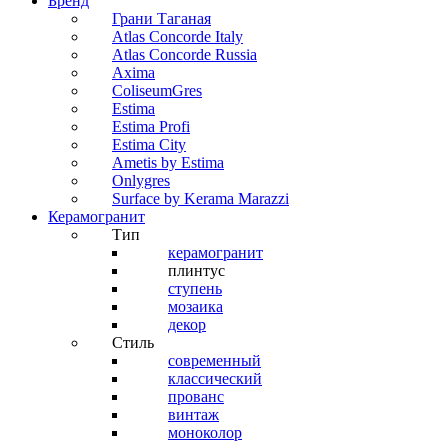
Бренд
Грани Таганая
Atlas Concorde Italy
Atlas Concorde Russia
Axima
ColiseumGres
Estima
Estima Profi
Estima City
Ametis by Estima
Onlygres
Surface by Kerama Marazzi
Керамогранит
Тип
керамогранит
плинтус
ступень
мозаика
декор
Стиль
современный
классический
прованс
винтаж
моноколор