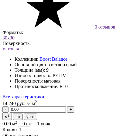
0 отзывов
Форматы:
30x30
Поверхность:
матовая
Коллекция:
Boost Balance
Основной цвет:
светло-серый
Толщина (мм):
9
Износостойкость:
PEI IV
Поверхность:
матовая
Противоскольжение:
R10
Все характеристики
2
14 240 руб.
за м
2
м
шт
упак
2
0.00 м
=
0 шт
=
1 упак
Кол-во
Общая стоимость