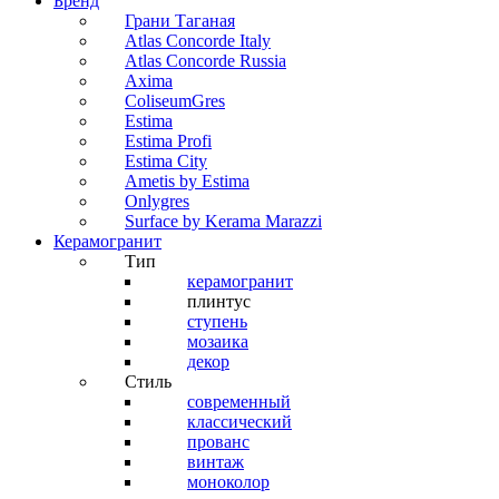
Бренд
Грани Таганая
Atlas Concorde Italy
Atlas Concorde Russia
Axima
ColiseumGres
Estima
Estima Profi
Estima City
Ametis by Estima
Onlygres
Surface by Kerama Marazzi
Керамогранит
Тип
керамогранит
плинтус
ступень
мозаика
декор
Стиль
современный
классический
прованс
винтаж
моноколор