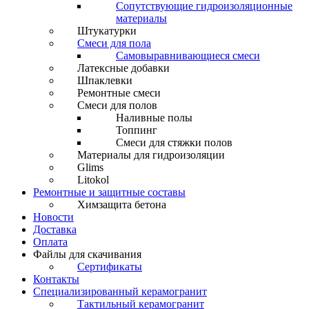
Сопутствующие гидроизоляционные
материалы
Штукатурки
Смеси для пола
Самовыравнивающиеся смеси
Латексные добавки
Шпаклевки
Ремонтные смеси
Смеси для полов
Наливные полы
Топпинг
Смеси для стяжки полов
Материалы для гидроизоляции
Glims
Litokol
Ремонтные и защитные составы
Химзащита бетона
Новости
Доставка
Оплата
Файлы для скачивания
Сертификаты
Контакты
Специализированный керамогранит
Тактильный керамогранит