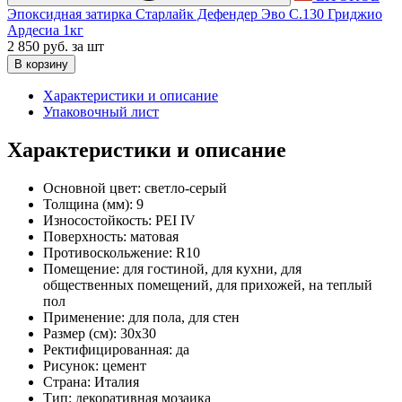
Эпоксидная затирка Старлайк Дефендер Эво С.130 Гриджио
Ардесиа 1кг
2 850 руб.
за шт
В корзину
Характеристики и описание
Упаковочный лист
Характеристики и описание
Основной цвет:
светло-серый
Толщина (мм):
9
Износостойкость:
PEI IV
Поверхность:
матовая
Противоскольжение:
R10
Помещение:
для гостиной, для кухни, для
общественных помещений, для прихожей, на теплый
пол
Применение:
для пола, для стен
Размер (см):
30x30
Ректифицированная:
да
Рисунок:
цемент
Страна:
Италия
Тип:
декоративная мозаика