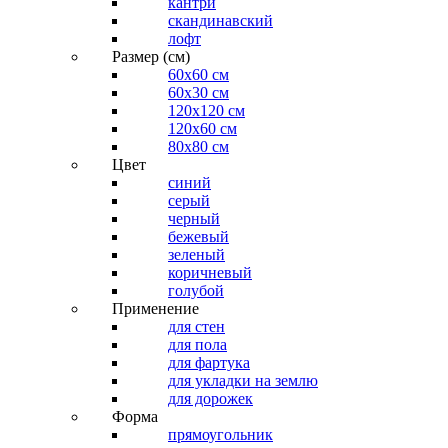
кантри
скандинавский
лофт
Размер (см)
60х60 см
60x30 см
120x120 см
120x60 см
80x80 см
Цвет
синий
серый
черный
бежевый
зеленый
коричневый
голубой
Применение
для стен
для пола
для фартука
для укладки на землю
для дорожек
Форма
прямоугольник