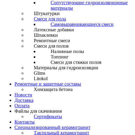
Сопутствующие гидроизоляционные
материалы
Штукатурки
Смеси для пола
Самовыравнивающиеся смеси
Латексные добавки
Шпаклевки
Ремонтные смеси
Смеси для полов
Наливные полы
Топпинг
Смеси для стяжки полов
Материалы для гидроизоляции
Glims
Litokol
Ремонтные и защитные составы
Химзащита бетона
Новости
Доставка
Оплата
Файлы для скачивания
Сертификаты
Контакты
Специализированный керамогранит
Тактильный керамогранит