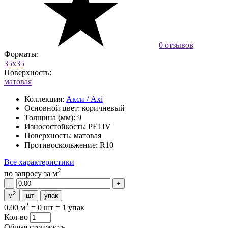
0 отзывов
Форматы:
35x35
Поверхность:
матовая
Коллекция:
Акси / Axi
Основной цвет:
коричневый
Толщина (мм):
9
Износостойкость:
PEI IV
Поверхность:
матовая
Противоскольжение:
R10
Все характеристики
2
по запросу
за м
2
м
шт
упак
2
0.00 м
=
0 шт
=
1 упак
Кол-во
Общая стоимость