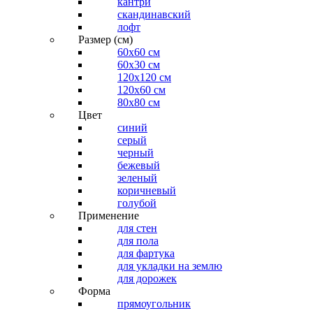
кантри
скандинавский
лофт
Размер (см)
60х60 см
60x30 см
120x120 см
120x60 см
80x80 см
Цвет
синий
серый
черный
бежевый
зеленый
коричневый
голубой
Применение
для стен
для пола
для фартука
для укладки на землю
для дорожек
Форма
прямоугольник