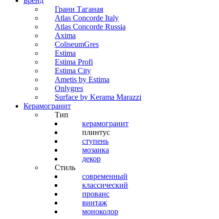
Бренд
Грани Таганая
Atlas Concorde Italy
Atlas Concorde Russia
Axima
ColiseumGres
Estima
Estima Profi
Estima City
Ametis by Estima
Onlygres
Surface by Kerama Marazzi
Керамогранит
Тип
керамогранит
плинтус
ступень
мозаика
декор
Стиль
современный
классический
прованс
винтаж
моноколор