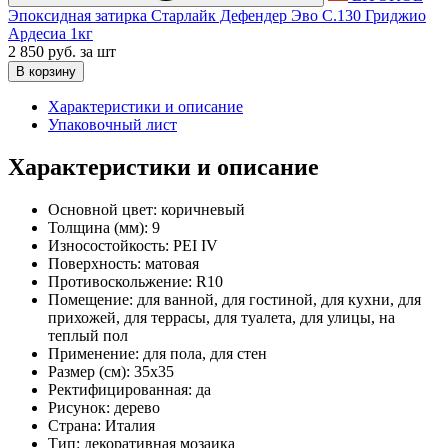
Эпоксидная затирка Старлайк Дефендер Эво С.130 Гриджио
Ардесиа 1кг
2 850 руб.
за шт
В корзину
Характеристики и описание
Упаковочный лист
Характеристики и описание
Основной цвет:
коричневый
Толщина (мм):
9
Износостойкость:
PEI IV
Поверхность:
матовая
Противоскольжение:
R10
Помещение:
для ванной, для гостиной, для кухни, для
прихожей, для террасы, для туалета, для улицы, на
теплый пол
Применение:
для пола, для стен
Размер (см):
35x35
Ректифицированная:
да
Рисунок:
дерево
Страна:
Италия
Тип:
декоративная мозаика