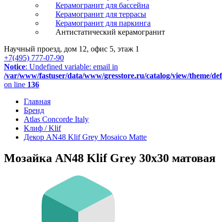
Керамогранит для бассейна
Керамогранит для террасы
Керамогранит для паркинга
Антистатический керамогранит
Научный проезд, дом 12, офис 5, этаж 1
+7(495) 777-07-90
Notice
: Undefined variable: email in
/var/www/fastuser/data/www/gresstore.ru/catalog/view/theme/de
on line
136
Главная
Бренд
Atlas Concorde Italy
Клиф / Klif
Декор AN48 Klif Grey Mosaico Matte
Мозайка AN48 Klif Grey 30x30 матовая