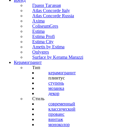
Бренд
Грани Таганая
Atlas Concorde Italy
Atlas Concorde Russia
Axima
ColiseumGres
Estima
Estima Profi
Estima City
Ametis by Estima
Onlygres
Surface by Kerama Marazzi
Керамогранит
Тип
керамогранит
плинтус
ступень
мозаика
декор
Стиль
современный
классический
прованс
винтаж
моноколор