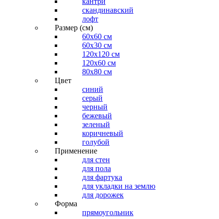
кантри
скандинавский
лофт
Размер (см)
60х60 см
60x30 см
120x120 см
120x60 см
80x80 см
Цвет
синий
серый
черный
бежевый
зеленый
коричневый
голубой
Применение
для стен
для пола
для фартука
для укладки на землю
для дорожек
Форма
прямоугольник