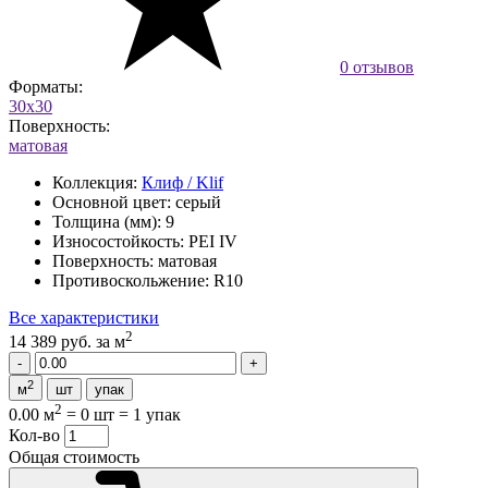
0 отзывов
Форматы:
30x30
Поверхность:
матовая
Коллекция:
Клиф / Klif
Основной цвет:
серый
Толщина (мм):
9
Износостойкость:
PEI IV
Поверхность:
матовая
Противоскольжение:
R10
Все характеристики
2
14 389 руб.
за м
2
м
шт
упак
2
0.00 м
=
0 шт
=
1 упак
Кол-во
Общая стоимость