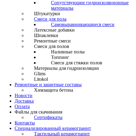
Сопутствующие гидроизоляционные
материалы
Штукатурки
Смеси для пола
Самовыравнивающиеся смеси
Латексные добавки
Шпаклевки
Ремонтные смеси
Смеси для полов
Наливные полы
Топпинг
Смеси для стяжки полов
Материалы для гидроизоляции
Glims
Litokol
Ремонтные и защитные составы
Химзащита бетона
Новости
Доставка
Оплата
Файлы для скачивания
Сертификаты
Контакты
Специализированный керамогранит
Тактильный керамогранит