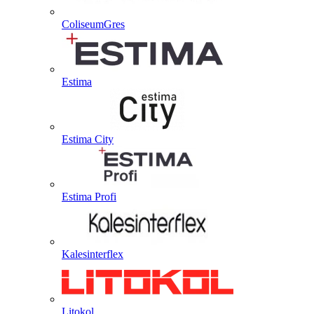
ColiseumGres
Estima
Estima City
Estima Profi
Kalesinterflex
Litokol