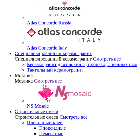
Atlas Concorde Russia
Atlas Concorde Italy
Специализированный керамогранит
Специализированный керамогранит
Смотреть все
Керамогранит для паркинга, производственных по
Тактильный керамогранит
Мозаика
Мозаика
Смотреть все
NS Mosaic
Строительные смеси
Строительные смеси
Смотреть все
Плиточный клей
Эпоксидные
Цементные