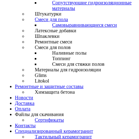
Сопутствующие гидроизоляционные
материалы
Штукатурки
Смеси для пола
Самовыравнивающиеся смеси
Латексные добавки
Шпаклевки
Ремонтные смеси
Смеси для полов
Наливные полы
Топпинг
Смеси для стяжки полов
Материалы для гидроизоляции
Glims
Litokol
Ремонтные и защитные составы
Химзащита бетона
Новости
Доставка
Оплата
Файлы для скачивания
Сертификаты
Контакты
Специализированный керамогранит
Тактильный керамогранит