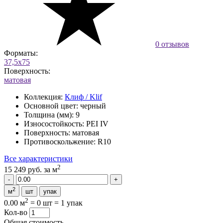
0 отзывов
Форматы:
37,5x75
Поверхность:
матовая
Коллекция:
Клиф / Klif
Основной цвет:
черный
Толщина (мм):
9
Износостойкость:
PEI IV
Поверхность:
матовая
Противоскольжение:
R10
Все характеристики
2
15 249 руб.
за м
2
м
шт
упак
2
0.00 м
=
0 шт
=
1 упак
Кол-во
Общая стоимость