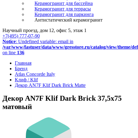
Керамогранит для бассейна
Керамогранит для террасы
Керамогранит для паркинга
Антистатический керамогранит
Научный проезд, дом 12, офис 5, этаж 1
+7(495) 777-07-90
Notice
: Undefined variable: email in
/var/www/fastuser/data/www/gresstore.ru/catalog/view/theme/de
on line
136
Главная
Бренд
Atlas Concorde Italy
Клиф / Klif
Декор AN7F Klif Dark Brick Matte
Декор AN7F Klif Dark Brick 37,5x75
матовый