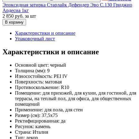
Эпоксидная затирка Старлайк Дефендер Эво С.130 Гриджио
Ардесиа 1кг
2 850 руб.
за шт
В корзину
Характеристики и описание
Упаковочный лист
Характеристики и описание
Основной цвет:
черный
Толщина (мм):
9
Износостойкость:
PEI IV
Поверхность:
матовая
Противоскольжение:
R10
Помещение:
для прихожей, для кухни, для гостиной, для
террасы, на теплый пол, для офиса, для общественных
помещений
Применение:
для пола, для стен
Размер (см):
37,5x75
Ректифицированная:
да
Рисунок:
камень
Страна:
Италия
Тип:
декор