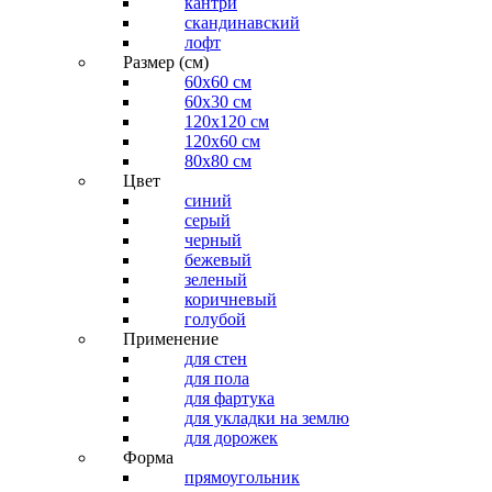
кантри
скандинавский
лофт
Размер (см)
60х60 см
60x30 см
120x120 см
120x60 см
80x80 см
Цвет
синий
серый
черный
бежевый
зеленый
коричневый
голубой
Применение
для стен
для пола
для фартука
для укладки на землю
для дорожек
Форма
прямоугольник