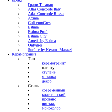
Бренд
Грани Таганая
Atlas Concorde Italy
Atlas Concorde Russia
Axima
ColiseumGres
Estima
Estima Profi
Estima City
Ametis by Estima
Onlygres
Surface by Kerama Marazzi
Керамогранит
Тип
керамогранит
плинтус
ступень
мозаика
декор
Стиль
современный
классический
прованс
винтаж
моноколор