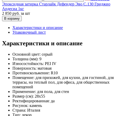
Эпоксидная затирка Старлайк Дефендер Эво С.130 Гриджио
Ардесиа 1кг
2 850 руб.
за шт
В корзину
Характеристики и описание
Упаковочный лист
Характеристики и описание
Основной цвет:
серый
Толщина (мм):
9
Износостойкость:
PEI IV
Поверхность:
матовая
Противоскольжение:
R10
Помещение:
для прихожей, для кухни, для гостиной, для
террасы, на теплый пол, для офиса, для общественных
помещений
Применение:
для пола, для стен
Размер (см):
28x55
Ректифицированная:
да
Рисунок:
камень
Страна:
Италия
Тип:
декор