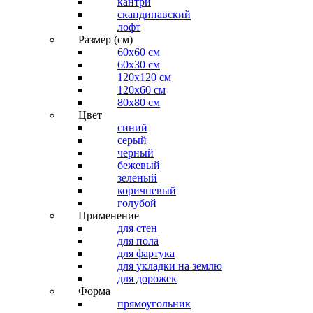
кантри
скандинавский
лофт
Размер (см)
60х60 см
60x30 см
120x120 см
120x60 см
80x80 см
Цвет
синий
серый
черный
бежевый
зеленый
коричневый
голубой
Применение
для стен
для пола
для фартука
для укладки на землю
для дорожек
Форма
прямоугольник