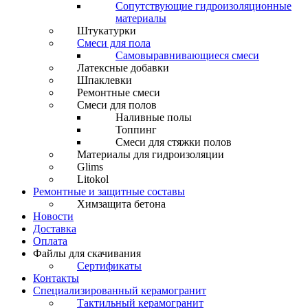
Сопутствующие гидроизоляционные
материалы
Штукатурки
Смеси для пола
Самовыравнивающиеся смеси
Латексные добавки
Шпаклевки
Ремонтные смеси
Смеси для полов
Наливные полы
Топпинг
Смеси для стяжки полов
Материалы для гидроизоляции
Glims
Litokol
Ремонтные и защитные составы
Химзащита бетона
Новости
Доставка
Оплата
Файлы для скачивания
Сертификаты
Контакты
Специализированный керамогранит
Тактильный керамогранит