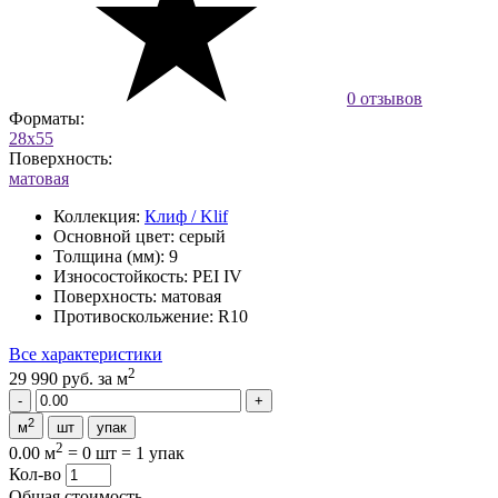
0 отзывов
Форматы:
28x55
Поверхность:
матовая
Коллекция:
Клиф / Klif
Основной цвет:
серый
Толщина (мм):
9
Износостойкость:
PEI IV
Поверхность:
матовая
Противоскольжение:
R10
Все характеристики
2
29 990 руб.
за м
2
м
шт
упак
2
0.00 м
=
0 шт
=
1 упак
Кол-во
Общая стоимость