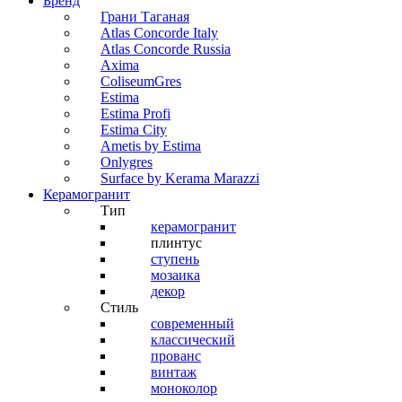
Бренд
Грани Таганая
Atlas Concorde Italy
Atlas Concorde Russia
Axima
ColiseumGres
Estima
Estima Profi
Estima City
Ametis by Estima
Onlygres
Surface by Kerama Marazzi
Керамогранит
Тип
керамогранит
плинтус
ступень
мозаика
декор
Стиль
современный
классический
прованс
винтаж
моноколор