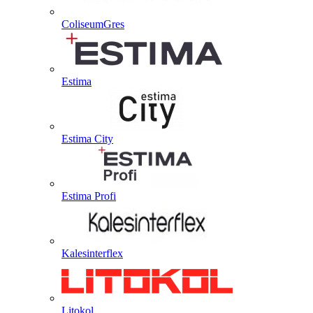
ColiseumGres
Estima
Estima City
Estima Profi
Kalesinterflex
Litokol