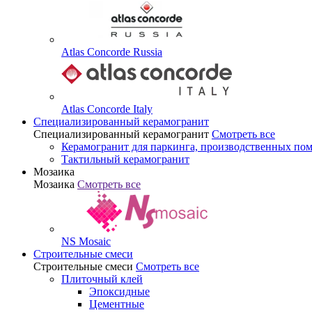
Atlas Concorde Russia
Atlas Concorde Italy
Специализированный керамогранит
Специализированный керамогранит
Смотреть все
Керамогранит для паркинга, производственных по
Тактильный керамогранит
Мозаика
Мозаика
Смотреть все
NS Mosaic
Строительные смеси
Строительные смеси
Смотреть все
Плиточный клей
Эпоксидные
Цементные