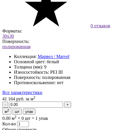
0 отзывов
Форматы:
30x30
Поверхность:
полированная
Коллекция:
Марвел / Marvel
Основной цвет:
белый
Толщина (мм):
9
Износостойкость:
PEI III
Поверхность:
полированная
Противоскольжение:
нет
Все характеристики
2
41 164 руб.
за м
2
м
шт
упак
2
0.00 м
=
0 шт
=
1 упак
Кол-во
Общая стоимость