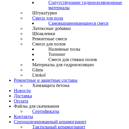
Сопутствующие гидроизоляционные
материалы
Штукатурки
Смеси для пола
Самовыравнивающиеся смеси
Латексные добавки
Шпаклевки
Ремонтные смеси
Смеси для полов
Наливные полы
Топпинг
Смеси для стяжки полов
Материалы для гидроизоляции
Glims
Litokol
Ремонтные и защитные составы
Химзащита бетона
Новости
Доставка
Оплата
Файлы для скачивания
Сертификаты
Контакты
Специализированный керамогранит
Тактильный керамогранит