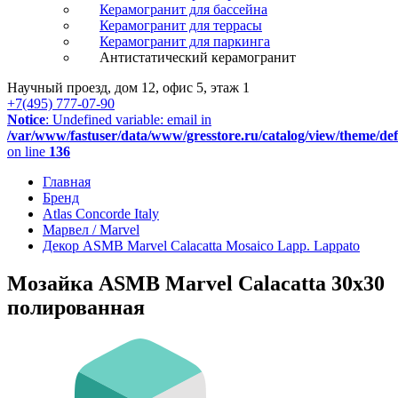
Керамогранит для бассейна
Керамогранит для террасы
Керамогранит для паркинга
Антистатический керамогранит
Научный проезд, дом 12, офис 5, этаж 1
+7(495) 777-07-90
Notice
: Undefined variable: email in
/var/www/fastuser/data/www/gresstore.ru/catalog/view/theme/de
on line
136
Главная
Бренд
Atlas Concorde Italy
Марвел / Marvel
Декор ASMB Marvel Calacatta Mosaico Lapp. Lappato
Мозайка ASMB Marvel Calacatta 30x30
полированная