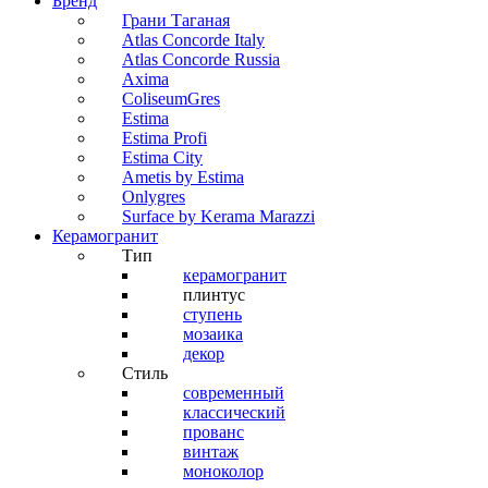
Бренд
Грани Таганая
Atlas Concorde Italy
Atlas Concorde Russia
Axima
ColiseumGres
Estima
Estima Profi
Estima City
Ametis by Estima
Onlygres
Surface by Kerama Marazzi
Керамогранит
Тип
керамогранит
плинтус
ступень
мозаика
декор
Стиль
современный
классический
прованс
винтаж
моноколор