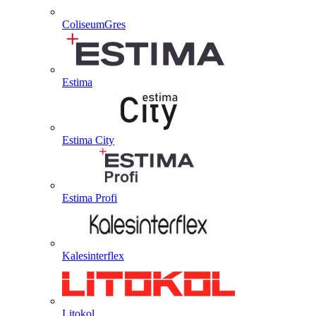
ColiseumGres
Estima
Estima City
Estima Profi
Kalesinterflex
Litokol