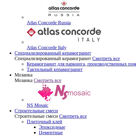
Atlas Concorde Russia
Atlas Concorde Italy
Специализированный керамогранит
Специализированный керамогранит
Смотреть все
Керамогранит для паркинга, производственных по
Тактильный керамогранит
Мозаика
Мозаика
Смотреть все
NS Mosaic
Строительные смеси
Строительные смеси
Смотреть все
Плиточный клей
Эпоксидные
Цементные