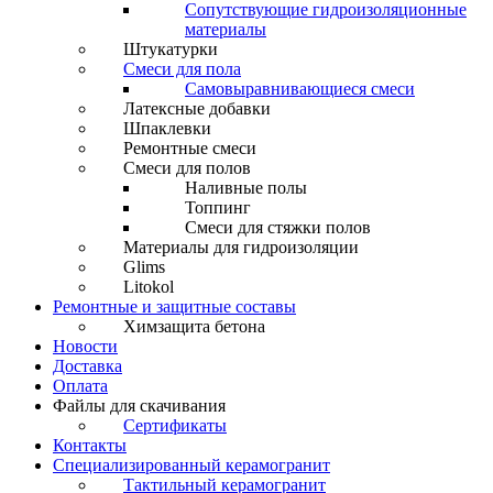
Сопутствующие гидроизоляционные
материалы
Штукатурки
Смеси для пола
Самовыравнивающиеся смеси
Латексные добавки
Шпаклевки
Ремонтные смеси
Смеси для полов
Наливные полы
Топпинг
Смеси для стяжки полов
Материалы для гидроизоляции
Glims
Litokol
Ремонтные и защитные составы
Химзащита бетона
Новости
Доставка
Оплата
Файлы для скачивания
Сертификаты
Контакты
Специализированный керамогранит
Тактильный керамогранит