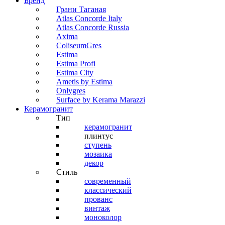
Бренд
Грани Таганая
Atlas Concorde Italy
Atlas Concorde Russia
Axima
ColiseumGres
Estima
Estima Profi
Estima City
Ametis by Estima
Onlygres
Surface by Kerama Marazzi
Керамогранит
Тип
керамогранит
плинтус
ступень
мозаика
декор
Стиль
современный
классический
прованс
винтаж
моноколор