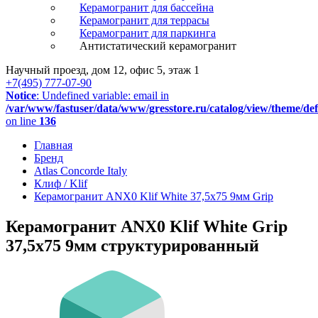
Керамогранит для бассейна
Керамогранит для террасы
Керамогранит для паркинга
Антистатический керамогранит
Научный проезд, дом 12, офис 5, этаж 1
+7(495) 777-07-90
Notice
: Undefined variable: email in
/var/www/fastuser/data/www/gresstore.ru/catalog/view/theme/de
on line
136
Главная
Бренд
Atlas Concorde Italy
Клиф / Klif
Керамогранит ANX0 Klif White 37,5x75 9мм Grip
Керамогранит ANX0 Klif White Grip
37,5x75 9мм структурированный