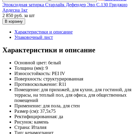
Эпоксидная затирка Старлайк Дефендер Эво С.130 Гриджио
Ардесиа 1кг
2 850 руб.
за шт
В корзину
Характеристики и описание
Упаковочный лист
Характеристики и описание
Основной цвет:
белый
Толщина (мм):
9
Износостойкость:
PEI IV
Поверхность:
структурированная
Противоскольжение:
R11
Помещение:
для прихожей, для кухни, для гостиной, для
террасы, на теплый пол, для офиса, для общественных
помещений
Применение:
для пола, для стен
Размер (см):
37,5x75
Ректифицированная:
да
Рисунок:
камень
Страна:
Италия
Тип:
керамогранит