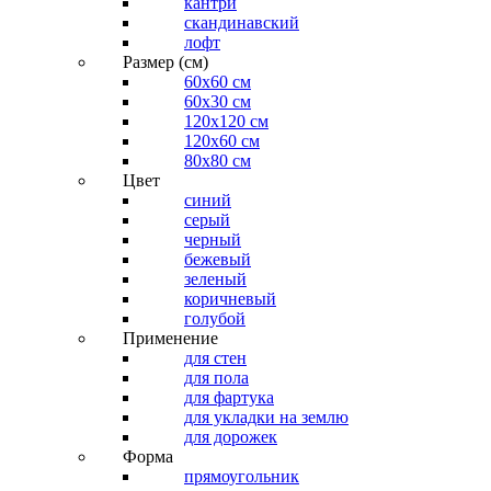
кантри
скандинавский
лофт
Размер (см)
60х60 см
60x30 см
120x120 см
120x60 см
80x80 см
Цвет
синий
серый
черный
бежевый
зеленый
коричневый
голубой
Применение
для стен
для пола
для фартука
для укладки на землю
для дорожек
Форма
прямоугольник