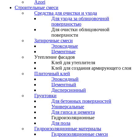
Azori
Строительные смеси
Средства для очистки и ухода
Для ухода за облицовочной
поверхностью
Для очистки облицовочной
поверхности
Затирочные смеси
Эпоксидные
Цементные
Утепление фасадов
Клей для утеплителя
Клей для создания армирующего слоя
Плиточный клей
Эпоксидный
Цементный
Дисперсионный
Грунтовки
Для бетонных поверхностей
Универсальные
Для гипса и цемента
Гидроизоляционные
Для пола
Гидроизоляционные материалы
Гидроизоляционные смеси