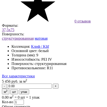
0 отзывов
Форматы:
37,5x75
Поверхность:
структурированная
матовая
Коллекция:
Клиф / Klif
Основной цвет:
белый
Толщина (мм):
9
Износостойкость:
PEI IV
Поверхность:
структурированная
Противоскольжение:
R11
Все характеристики
2
5 456 руб.
за м
2
м
шт
упак
2
0.00 м
=
0 шт
=
1 упак
Кол-во
Общая стоимость