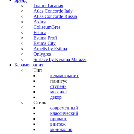
Бренд
Грани Таганая
Atlas Concorde Italy
Atlas Concorde Russia
Axima
ColiseumGres
Estima
Estima Profi
Estima City
Ametis by Estima
Onlygres
Surface by Kerama Marazzi
Керамогранит
Тип
керамогранит
плинтус
ступень
мозаика
декор
Стиль
современный
классический
прованс
винтаж
моноколор