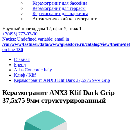
Керамогранит для бассейна
Керамогранит для террасы
Керамогранит для паркинга
Антистатический керамогранит
Научный проезд, дом 12, офис 5, этаж 1
+7(495) 777-07-90
Notice
: Undefined variable: email in
/var/www/fastuser/data/www/gresstore.ru/catalog/view/theme/de
on line
136
Главная
Бренд
Atlas Concorde Italy
Клиф / Klif
Керамогранит ANX3 Klif Dark 37,5x75 9мм Grip
Керамогранит ANX3 Klif Dark Grip
37,5x75 9мм структурированный