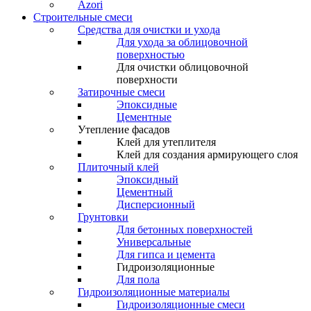
Azori
Строительные смеси
Средства для очистки и ухода
Для ухода за облицовочной
поверхностью
Для очистки облицовочной
поверхности
Затирочные смеси
Эпоксидные
Цементные
Утепление фасадов
Клей для утеплителя
Клей для создания армирующего слоя
Плиточный клей
Эпоксидный
Цементный
Дисперсионный
Грунтовки
Для бетонных поверхностей
Универсальные
Для гипса и цемента
Гидроизоляционные
Для пола
Гидроизоляционные материалы
Гидроизоляционные смеси