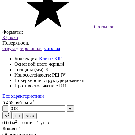
0 отзывов
Форматы:
37,5x75
Поверхность:
структурированная
матовая
Коллекция:
Клиф / Klif
Основной цвет:
черный
Толщина (мм):
9
Износостойкость:
PEI IV
Поверхность:
структурированная
Противоскольжение:
R11
Все характеристики
2
5 456 руб.
за м
2
м
шт
упак
2
0.00 м
=
0 шт
=
1 упак
Кол-во
Общая стоимость