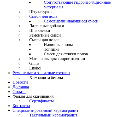
Сопутствующие гидроизоляционные
материалы
Штукатурки
Смеси для пола
Самовыравнивающиеся смеси
Латексные добавки
Шпаклевки
Ремонтные смеси
Смеси для полов
Наливные полы
Топпинг
Смеси для стяжки полов
Материалы для гидроизоляции
Glims
Litokol
Ремонтные и защитные составы
Химзащита бетона
Новости
Доставка
Оплата
Файлы для скачивания
Сертификаты
Контакты
Специализированный керамогранит
Тактильный керамогранит