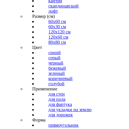
кантри
скандинавский
лофт
Размер (см)
60х60 см
60x30 см
120x120 см
120x60 см
80x80 см
Цвет
синий
серый
черный
бежевый
зеленый
коричневый
голубой
Применение
для стен
для пола
для фартука
для укладки на землю
для дорожек
Форма
прямоугольник