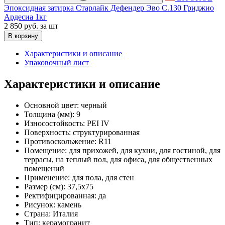
Эпоксидная затирка Старлайк Дефендер Эво С.130 Гриджио
Ардесиа 1кг
2 850 руб.
за шт
В корзину
Характеристики и описание
Упаковочный лист
Характеристики и описание
Основной цвет:
черный
Толщина (мм):
9
Износостойкость:
PEI IV
Поверхность:
структурированная
Противоскольжение:
R11
Помещение:
для прихожей, для кухни, для гостиной, для
террасы, на теплый пол, для офиса, для общественных
помещений
Применение:
для пола, для стен
Размер (см):
37,5x75
Ректифицированная:
да
Рисунок:
камень
Страна:
Италия
Тип:
керамогранит