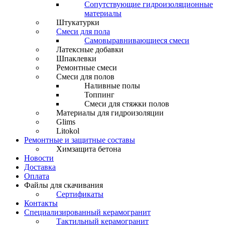
Сопутствующие гидроизоляционные
материалы
Штукатурки
Смеси для пола
Самовыравнивающиеся смеси
Латексные добавки
Шпаклевки
Ремонтные смеси
Смеси для полов
Наливные полы
Топпинг
Смеси для стяжки полов
Материалы для гидроизоляции
Glims
Litokol
Ремонтные и защитные составы
Химзащита бетона
Новости
Доставка
Оплата
Файлы для скачивания
Сертификаты
Контакты
Специализированный керамогранит
Тактильный керамогранит