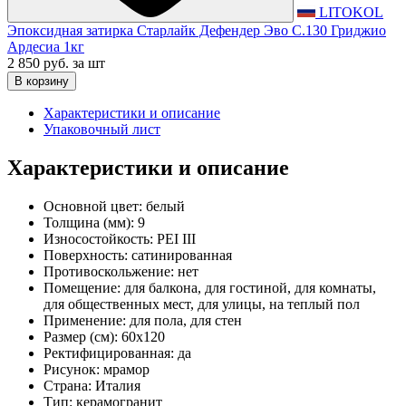
LITOKOL
Эпоксидная затирка Старлайк Дефендер Эво С.130 Гриджио
Ардесиа 1кг
2 850 руб.
за шт
В корзину
Характеристики и описание
Упаковочный лист
Характеристики и описание
Основной цвет:
белый
Толщина (мм):
9
Износостойкость:
PEI III
Поверхность:
сатинированная
Противоскольжение:
нет
Помещение:
для балкона, для гостиной, для комнаты,
для общественных мест, для улицы, на теплый пол
Применение:
для пола, для стен
Размер (см):
60x120
Ректифицированная:
да
Рисунок:
мрамор
Страна:
Италия
Тип:
керамогранит