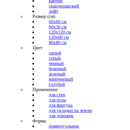
кантри
скандинавский
лофт
Размер (см)
60х60 см
60x30 см
120x120 см
120x60 см
80x80 см
Цвет
синий
серый
черный
бежевый
зеленый
коричневый
голубой
Применение
для стен
для пола
для фартука
для укладки на землю
для дорожек
Форма
прямоугольник