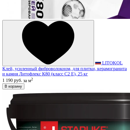
LITOKOL
Клей, усиленный фиброволокном, для плитки, керамогранита
и камня Литофлекс К80 (класс С2 E), 25 кг
2
1 190 руб.
за м
В корзину