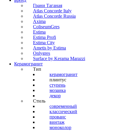
Бренд
Грани Таганая
Atlas Concorde Italy
Atlas Concorde Russia
Axima
ColiseumGres
Estima
Estima Profi
Estima City
Ametis by Estima
Onlygres
Surface by Kerama Marazzi
Керамогранит
Тип
керамогранит
плинтус
ступень
мозаика
декор
Стиль
современный
классический
прованс
винтаж
моноколор