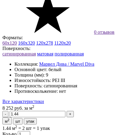
0 отзывов
Форматы:
60x120
160x320
120x278
1120x20
Поверхность:
сатинированная
матовая
полированная
Коллекция:
Марвел Дива / Marvel Diva
Основной цвет:
белый
Толщина (мм):
9
Износостойкость:
PEI III
Поверхность:
сатинированная
Противоскольжение:
нет
Все характеристики
2
8 252 руб.
за м
2
м
шт
упак
2
1.44 м
=
2 шт
=
1 упак
Кол-во