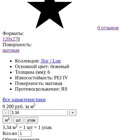
0 отзывов
Форматы:
120x278
Поверхность:
матовая
Коллекция:
Лог / Log
Основной цвет:
бежевый
Толщина (мм):
6
Износостойкость:
PEI IV
Поверхность:
матовая
Противоскольжение:
R9
Все характеристики
2
9 200 руб.
за м
2
м
шт
упак
2
3.34 м
=
1 шт
=
1 упак
Кол-во
Общая стоимость