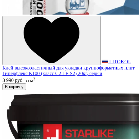
LITOKOL
Клей высокоэластичный для укладки крупноформатных плит
Гиперфлекс К100 (класс С2 TЕ S2) 20кг, серый
2
3 990 руб.
за м
В корзину