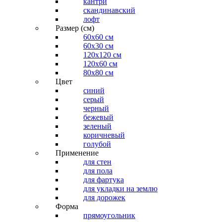
кантри
скандинавский
лофт
Размер (см)
60х60 см
60x30 см
120x120 см
120x60 см
80x80 см
Цвет
синий
серый
черный
бежевый
зеленый
коричневый
голубой
Применение
для стен
для пола
для фартука
для укладки на землю
для дорожек
Форма
прямоугольник