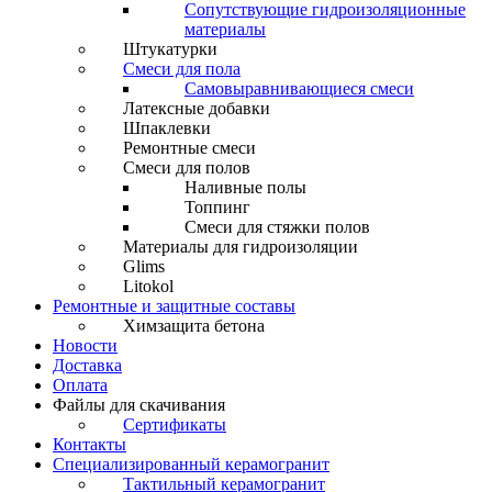
Сопутствующие гидроизоляционные
материалы
Штукатурки
Смеси для пола
Самовыравнивающиеся смеси
Латексные добавки
Шпаклевки
Ремонтные смеси
Смеси для полов
Наливные полы
Топпинг
Смеси для стяжки полов
Материалы для гидроизоляции
Glims
Litokol
Ремонтные и защитные составы
Химзащита бетона
Новости
Доставка
Оплата
Файлы для скачивания
Сертификаты
Контакты
Специализированный керамогранит
Тактильный керамогранит