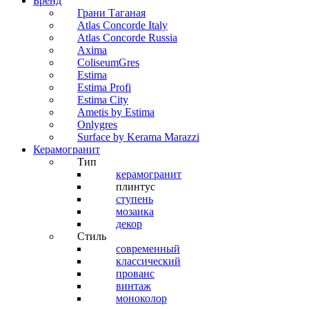
Бренд
Грани Таганая
Atlas Concorde Italy
Atlas Concorde Russia
Axima
ColiseumGres
Estima
Estima Profi
Estima City
Ametis by Estima
Onlygres
Surface by Kerama Marazzi
Керамогранит
Тип
керамогранит
плинтус
ступень
мозаика
декор
Стиль
современный
классический
прованс
винтаж
моноколор