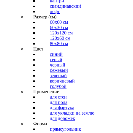
кантри
скандинавский
лофт
Размер (см)
60х60 см
60x30 см
120x120 см
120x60 см
80x80 см
Цвет
синий
серый
черный
бежевый
зеленый
коричневый
голубой
Применение
для стен
для пола
для фартука
для укладки на землю
для дорожек
Форма
прямоугольник