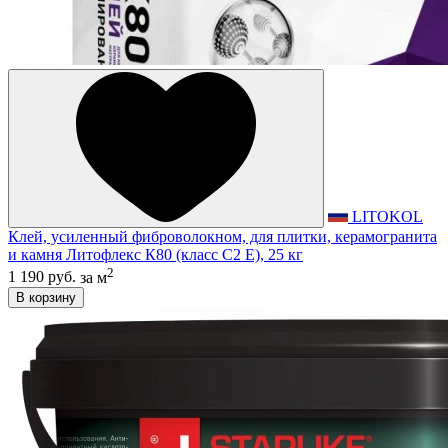
LITOKOL
Клей, усиленный фиброволокном, для плитки, керамогранита
и камня Литофлекс К80 (класс С2 E), 25 кг
2
1 190 руб.
за м
В корзину