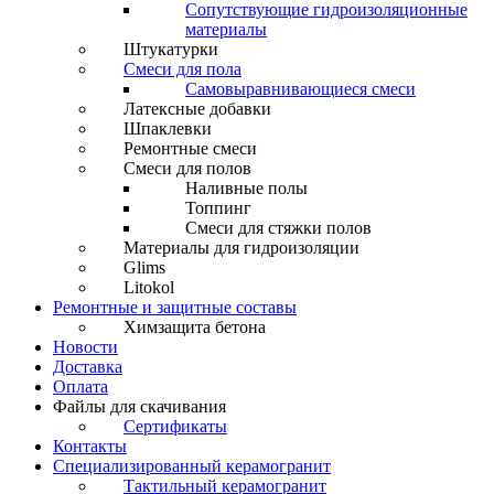
Сопутствующие гидроизоляционные
материалы
Штукатурки
Смеси для пола
Самовыравнивающиеся смеси
Латексные добавки
Шпаклевки
Ремонтные смеси
Смеси для полов
Наливные полы
Топпинг
Смеси для стяжки полов
Материалы для гидроизоляции
Glims
Litokol
Ремонтные и защитные составы
Химзащита бетона
Новости
Доставка
Оплата
Файлы для скачивания
Сертификаты
Контакты
Специализированный керамогранит
Тактильный керамогранит