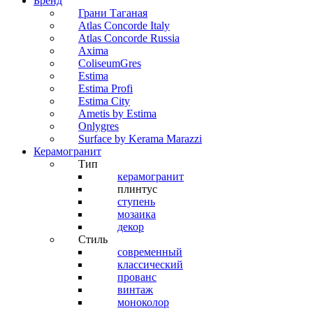
Бренд
Грани Таганая
Atlas Concorde Italy
Atlas Concorde Russia
Axima
ColiseumGres
Estima
Estima Profi
Estima City
Ametis by Estima
Onlygres
Surface by Kerama Marazzi
Керамогранит
Тип
керамогранит
плинтус
ступень
мозаика
декор
Стиль
современный
классический
прованс
винтаж
моноколор