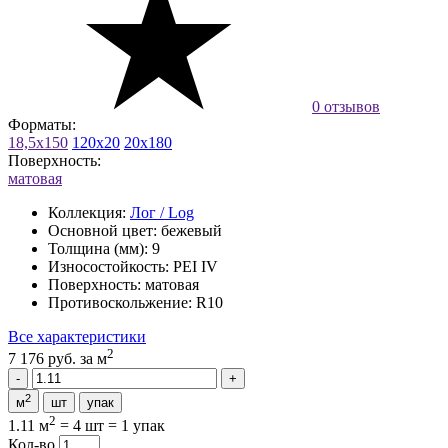
0 отзывов
Форматы:
18,5x150
120x20
20x180
Поверхность:
матовая
Коллекция:
Лог / Log
Основной цвет:
бежевый
Толщина (мм):
9
Износостойкость:
PEI IV
Поверхность:
матовая
Противоскольжение:
R10
Все характеристики
2
7 176 руб.
за м
2
м
шт
упак
2
1.11 м
=
4 шт
=
1 упак
Кол-во