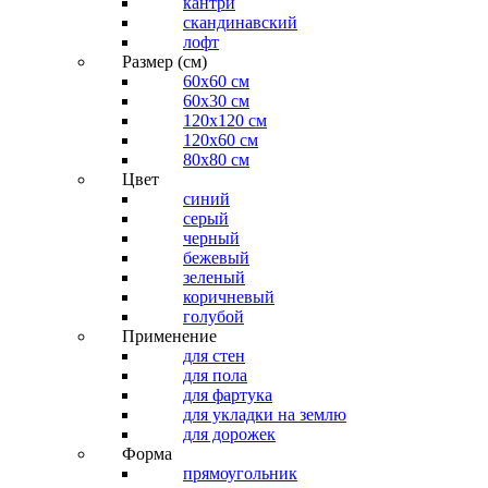
кантри
скандинавский
лофт
Размер (см)
60х60 см
60x30 см
120x120 см
120x60 см
80x80 см
Цвет
синий
серый
черный
бежевый
зеленый
коричневый
голубой
Применение
для стен
для пола
для фартука
для укладки на землю
для дорожек
Форма
прямоугольник