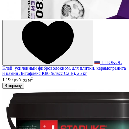
LITOKOL
Клей, усиленный фиброволокном, для плитки, керамогранита
и камня Литофлекс К80 (класс С2 E), 25 кг
2
1 190 руб.
за м
В корзину