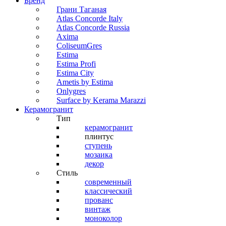
Бренд
Грани Таганая
Atlas Concorde Italy
Atlas Concorde Russia
Axima
ColiseumGres
Estima
Estima Profi
Estima City
Ametis by Estima
Onlygres
Surface by Kerama Marazzi
Керамогранит
Тип
керамогранит
плинтус
ступень
мозаика
декор
Стиль
современный
классический
прованс
винтаж
моноколор