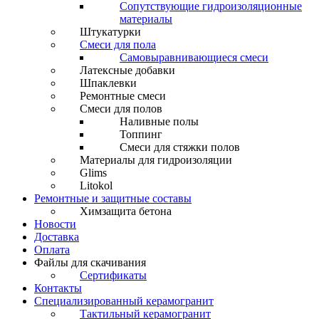
Сопутствующие гидроизоляционные
материалы
Штукатурки
Смеси для пола
Самовыравнивающиеся смеси
Латексные добавки
Шпаклевки
Ремонтные смеси
Смеси для полов
Наливные полы
Топпинг
Смеси для стяжки полов
Материалы для гидроизоляции
Glims
Litokol
Ремонтные и защитные составы
Химзащита бетона
Новости
Доставка
Оплата
Файлы для скачивания
Сертификаты
Контакты
Специализированный керамогранит
Тактильный керамогранит