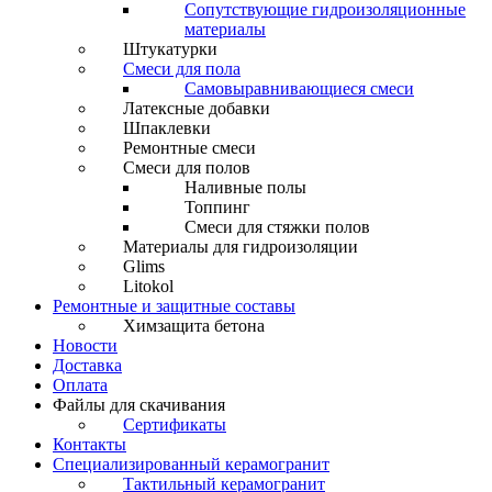
Сопутствующие гидроизоляционные
материалы
Штукатурки
Смеси для пола
Самовыравнивающиеся смеси
Латексные добавки
Шпаклевки
Ремонтные смеси
Смеси для полов
Наливные полы
Топпинг
Смеси для стяжки полов
Материалы для гидроизоляции
Glims
Litokol
Ремонтные и защитные составы
Химзащита бетона
Новости
Доставка
Оплата
Файлы для скачивания
Сертификаты
Контакты
Специализированный керамогранит
Тактильный керамогранит