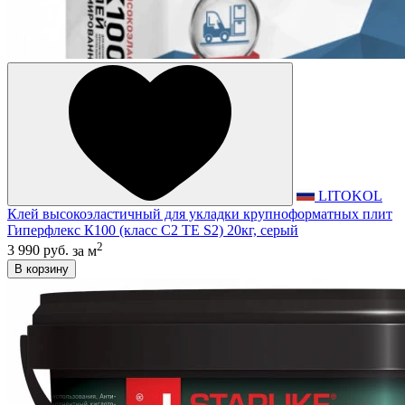
LITOKOL
Клей высокоэластичный для укладки крупноформатных плит
Гиперфлекс К100 (класс С2 TЕ S2) 20кг, серый
2
3 990 руб.
за м
В корзину