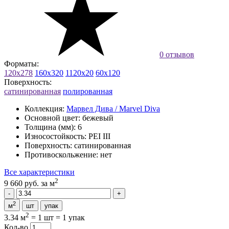
0 отзывов
Форматы:
120x278
160x320
1120x20
60x120
Поверхность:
сатинированная
полированная
Коллекция:
Марвел Дива / Marvel Diva
Основной цвет:
бежевый
Толщина (мм):
6
Износостойкость:
PEI III
Поверхность:
сатинированная
Противоскольжение:
нет
Все характеристики
2
9 660 руб.
за м
2
м
шт
упак
2
3.34 м
=
1 шт
=
1 упак
Кол-во