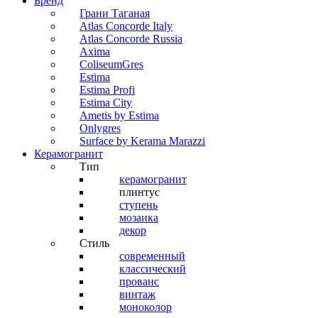
Бренд
Грани Таганая
Atlas Concorde Italy
Atlas Concorde Russia
Axima
ColiseumGres
Estima
Estima Profi
Estima City
Ametis by Estima
Onlygres
Surface by Kerama Marazzi
Керамогранит
Тип
керамогранит
плинтус
ступень
мозаика
декор
Стиль
современный
классический
прованс
винтаж
моноколор