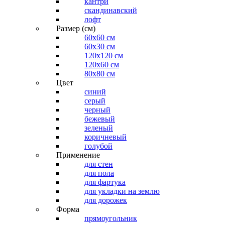
кантри
скандинавский
лофт
Размер (см)
60х60 см
60x30 см
120x120 см
120x60 см
80x80 см
Цвет
синий
серый
черный
бежевый
зеленый
коричневый
голубой
Применение
для стен
для пола
для фартука
для укладки на землю
для дорожек
Форма
прямоугольник