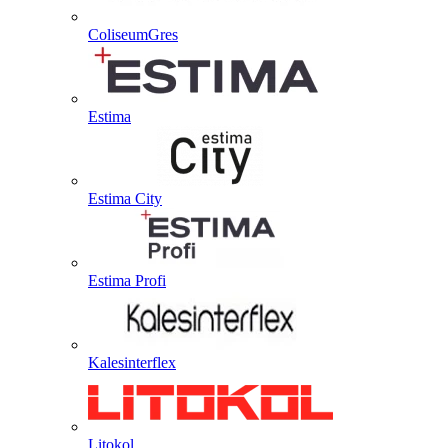
ColiseumGres
Estima
Estima City
Estima Profi
Kalesinterflex
Litokol