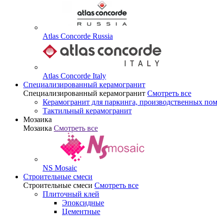
Atlas Concorde Russia
Atlas Concorde Italy
Специализированный керамогранит
Специализированный керамогранит
Смотреть все
Керамогранит для паркинга, производственных по
Тактильный керамогранит
Мозаика
Мозаика
Смотреть все
NS Mosaic
Строительные смеси
Строительные смеси
Смотреть все
Плиточный клей
Эпоксидные
Цементные