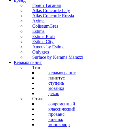
Бренд
Грани Таганая
Atlas Concorde Italy
Atlas Concorde Russia
Axima
ColiseumGres
Estima
Estima Profi
Estima City
Ametis by Estima
Onlygres
Surface by Kerama Marazzi
Керамогранит
Тип
керамогранит
плинтус
ступень
мозаика
декор
Стиль
современный
классический
прованс
винтаж
моноколор