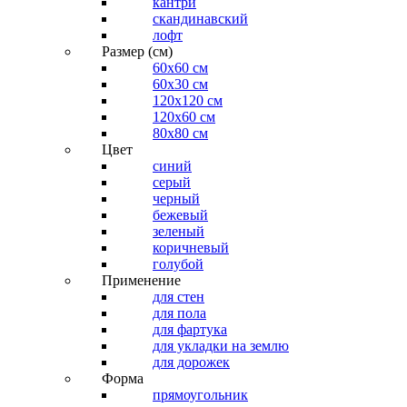
кантри
скандинавский
лофт
Размер (см)
60х60 см
60x30 см
120x120 см
120x60 см
80x80 см
Цвет
синий
серый
черный
бежевый
зеленый
коричневый
голубой
Применение
для стен
для пола
для фартука
для укладки на землю
для дорожек
Форма
прямоугольник