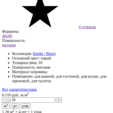
0 отзывов
Форматы:
40x80
Поверхность:
матовая
Коллекция:
Брейв / Brave
Основной цвет:
серый
Толщина (мм):
10
Поверхность:
матовая
Материал:
керамика
Помещение:
для ванной, для гостиной, для кухни, для
прихожей, для туалета
Все характеристики
2
6 210 руб.
за м
2
м
шт
упак
2
1.28 м
=
4 шт
=
1 упак