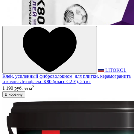
LITOKOL
Клей, усиленный фиброволокном, для плитки, керамогранита
и камня Литофлекс К80 (класс С2 E), 25 кг
2
1 190 руб.
за м
В корзину