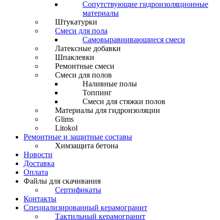
Сопутствующие гидроизоляционные
материалы
Штукатурки
Смеси для пола
Самовыравнивающиеся смеси
Латексные добавки
Шпаклевки
Ремонтные смеси
Смеси для полов
Наливные полы
Топпинг
Смеси для стяжки полов
Материалы для гидроизоляции
Glims
Litokol
Ремонтные и защитные составы
Химзащита бетона
Новости
Доставка
Оплата
Файлы для скачивания
Сертификаты
Контакты
Специализированный керамогранит
Тактильный керамогранит