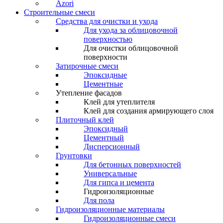
Azori
Строительные смеси
Средства для очистки и ухода
Для ухода за облицовочной
поверхностью
Для очистки облицовочной
поверхности
Затирочные смеси
Эпоксидные
Цементные
Утепление фасадов
Клей для утеплителя
Клей для создания армирующего слоя
Плиточный клей
Эпоксидный
Цементный
Дисперсионный
Грунтовки
Для бетонных поверхностей
Универсальные
Для гипса и цемента
Гидроизоляционные
Для пола
Гидроизоляционные материалы
Гидроизоляционные смеси